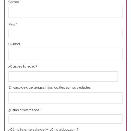
Correo
*
País
*
Ciudad
¿Cuál es tu edad?
En caso de que tengas hijos, cuáles son sus edades
¿Estás embarazada?
¿Cómo te enteraste de MisChiquiticos.com?