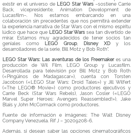
existir en el universo de
LEGO Star Wars
–sostiene Carrie
Back, vicepresidente, Animation Development de
Lucasfilm–. Nos estamos embarcando en una
colaboración sin precedentes que nos permitirá extender
la experiencia narrativa de Star Wars con el mismo espíritu
lúdico que hace que
LEGO Star Wars
sea tan divertido de
mirar. Estamos muy agradecidos de tener socios tan
geniales como
LEGO Group
,
Disney XD
y los
desarrolladores de la serie, Bill Motz y Bob Roth”.
LEGO Star Wars: Las aventuras de los Freemaker
es una
producción de Wil Film, LEGO Group y Lucasfilm.
Desarrollada para televisión por Bill Motz y Bob Roth
(«Pingüinos de Madagascar»), cuenta con Torsten
Jacobson («LEGO Star Wars: Droid Tales») y Jill Wilfert
(«The LEGO® Movie») como productores ejecutivos y
Carrie Beck (Star Wars Rebels), Jason Cosler («LEGO
Marvel Super Heroes: Avengers Reassembled!»), Jake
Blais y John McCormack como productores.
Fuente de información e imágenes: The Walt Disney
Company Venezuela. Rif J – 30209208-6.
Además, si desean saber las opciones cinematográficos