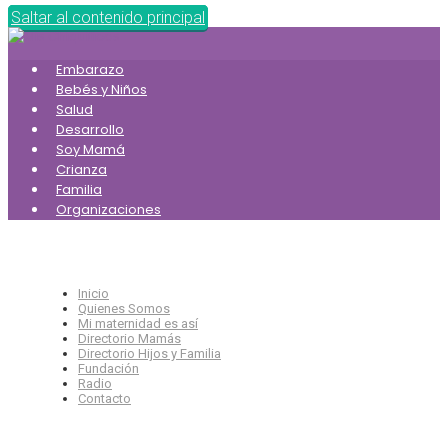
Saltar al contenido principal
Embarazo
Bebés y Niños
Salud
Desarrollo
Soy Mamá
Crianza
Familia
Organizaciones
Inicio
Quienes Somos
Mi maternidad es así
Directorio Mamás
Directorio Hijos y Familia
Fundación
Radio
Contacto