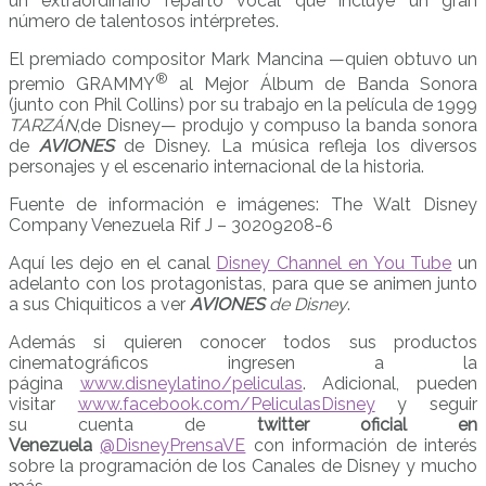
un extraordinario reparto vocal que incluye un gran
número de talentosos intérpretes.
El premiado compositor Mark Mancina —quien obtuvo un
®
premio GRAMMY
al Mejor Álbum de Banda Sonora
(junto con Phil Collins) por su trabajo en la película de 1999
TARZÁN
,de Disney— produjo y compuso la banda sonora
de
AVIONES
de Disney. La música refleja los diversos
personajes y el escenario internacional de la historia.
Fuente de información e imágenes: The Walt Disney
Company Venezuela Rif J – 30209208-6
Aquí les dejo en el canal
Disney Channel en You Tube
un
adelanto con los protagonistas, para que se animen junto
a sus Chiquiticos a ver
AVIONES
de Disney
.
Además si quieren conocer todos sus productos
cinematográficos ingresen a la
página
www.disneylatino/peliculas
. Adicional, pueden
visitar
www.facebook.com/PeliculasDisney
y seguir
su cuenta de
twitter oficial en
Venezuela
@DisneyPrensaVE
con información de interés
sobre la programación de los Canales de Disney y mucho