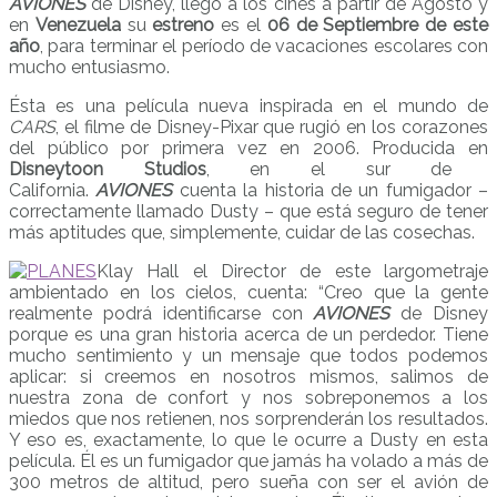
AVIONES
de Disney, llegó a los cines a partir de Agosto y
en
Venezuela
su
estreno
es el
06 de Septiembre de este
año
, para terminar el período de vacaciones escolares con
mucho entusiasmo.
Ésta es una película nueva inspirada en el mundo de
CARS
, el filme de Disney-Pixar que rugió en los corazones
del público por primera vez en 2006. Producida en
Disneytoon Studios
, en el sur de
California.
AVIONES
cuenta la historia de un fumigador –
correctamente llamado Dusty – que está seguro de tener
más aptitudes que, simplemente, cuidar de las cosechas.
Klay Hall el Director de este largometraje
ambientado en los cielos, cuenta: “Creo que la gente
realmente podrá identificarse con
AVIONES
de Disney
porque es una gran historia acerca de un perdedor. Tiene
mucho sentimiento y un mensaje que todos podemos
aplicar: si creemos en nosotros mismos, salimos de
nuestra zona de confort y nos sobreponemos a los
miedos que nos retienen, nos sorprenderán los resultados.
Y eso es, exactamente, lo que le ocurre a Dusty en esta
película. Él es un fumigador que jamás ha volado a más de
300 metros de altitud, pero sueña con ser el avión de