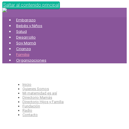
Saltar al contenido principal
Embarazo
Bebés y Niños
Salud
Desarrollo
Soy Mamá
Crianza
Familia
Organizaciones
Inicio
Quienes Somos
Mi maternidad es así
Directorio Mamás
Directorio Hijos y Familia
Fundación
Radio
Contacto