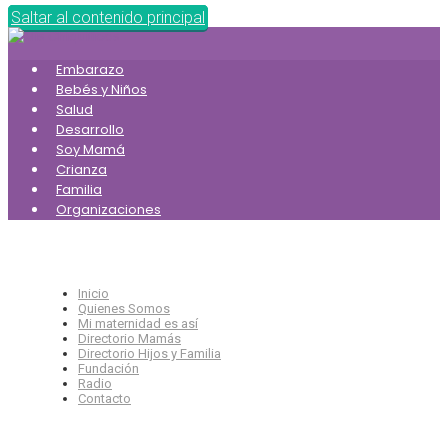
Saltar al contenido principal
Embarazo
Bebés y Niños
Salud
Desarrollo
Soy Mamá
Crianza
Familia
Organizaciones
Inicio
Quienes Somos
Mi maternidad es así
Directorio Mamás
Directorio Hijos y Familia
Fundación
Radio
Contacto