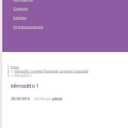
Crianza
Familia
Organizaciones
Inicio
Mimadito, la mejor fragancia, la mayor suavidad
Mimadito 1
Mimadito 1
25/03/2013
Escrito por
admin