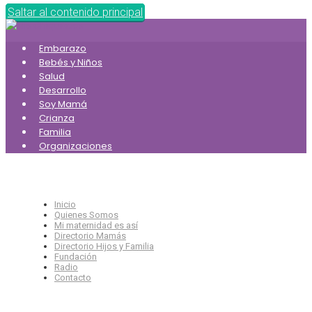
Saltar al contenido principal
Embarazo
Bebés y Niños
Salud
Desarrollo
Soy Mamá
Crianza
Familia
Organizaciones
Inicio
Quienes Somos
Mi maternidad es así
Directorio Mamás
Directorio Hijos y Familia
Fundación
Radio
Contacto