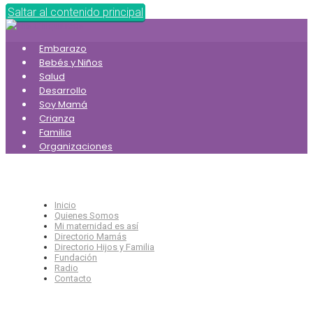
Saltar al contenido principal
Embarazo
Bebés y Niños
Salud
Desarrollo
Soy Mamá
Crianza
Familia
Organizaciones
Inicio
Quienes Somos
Mi maternidad es así
Directorio Mamás
Directorio Hijos y Familia
Fundación
Radio
Contacto