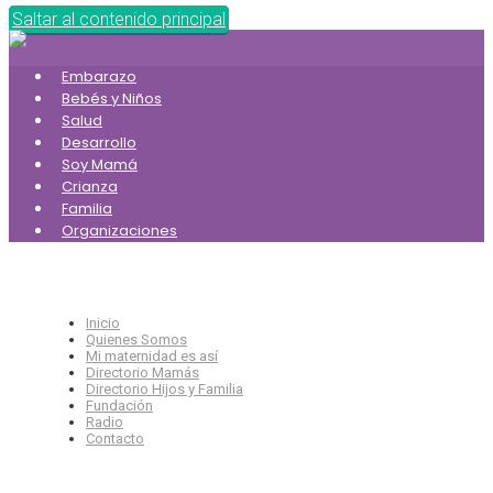
Saltar al contenido principal
Embarazo
Bebés y Niños
Salud
Desarrollo
Soy Mamá
Crianza
Familia
Organizaciones
Inicio
Quienes Somos
Mi maternidad es así
Directorio Mamás
Directorio Hijos y Familia
Fundación
Radio
Contacto