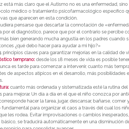
 está más claro que el Autismo no es una enfermedad, sino u
colo médico o tratamiento psicofarmacológico específico que
ivas que aparecen en esta condición.
pudiera pensarse que descartar la connotación de «enfermedad
 por el diagnóstico, parece que por el contrario se percibe c
 más bien generando mucha angustia en los padres cuando se
tonces ¿qué debo hacer para ayudar a mi hijo?»
4 principios claves para garantizar mejorías en la calidad de 
óstico temprano:
desde los 18 meses de vida es posible tene
nunca es tarde para comenzar a intervenir, cuanto más tempr
es de aspectos atípicos en el desarrollo, más posibilidades ex
s.
tura:
cuanto más ordenada y sistematizada esté la rutina del n
s para mejorar. Un día a día en el que el niño conozca por anti
corresponde hacer la tarea, jugar, descansar, bañarse, comer y
o fundamental para organizar el caos a través del cual los niñ
ue les rodea. Evitar improvisaciones o cambios inesperados,
io básico, se traducirá automáticamente en una disminución
e propicio para consolidar avances.