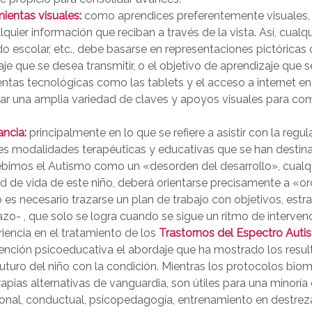
ientas visuales:
como aprendices preferentemente visuales,
alquier información que reciban a través de la vista. Así, cualq
o escolar, etc., debe basarse en representaciones pictóricas
je que se desea transmitir, o el objetivo de aprendizaje que s
ntas tecnológicas como las tablets y el acceso a internet en
tar una amplia variedad de claves y apoyos visuales para co
.
ncia:
principalmente en lo que se refiere a asistir con la regu
tes modalidades terapéuticas y educativas que se han destin
ebimos el Autismo como un «desorden del desarrollo», cualqu
ad de vida de este niño, deberá orientarse precisamente a «o
o es necesario trazarse un plan de trabajo con objetivos, est
azo- , que solo se logra cuando se sigue un ritmo de intervenc
iencia en el tratamiento de los
Trastornos del Espectro Autis
vención psicoeducativa el abordaje que ha mostrado los resu
futuro del niño con la condición. Mientras los protocolos biom
rapias alternativas de vanguardia, son útiles para una minoría 
nal, conductual, psicopedagogía, entrenamiento en destrezas 