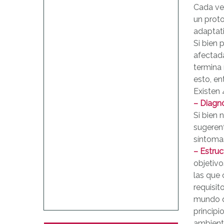
Cada vez
un proto
adaptat
Si bien 
afectada
termina
esto, en
Existen 
– Diagn
Si bien 
sugerent
síntoma
– Estruc
objetivo
las que 
requisit
mundo q
princip
ambient