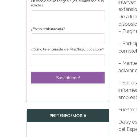
En caso de que tengas hijos, cuáles son sus
interven
edades
extensió
De allí 
disposic
¿Estás embarazada?
– Elegir
– Parti
¿Cómo te enteraste de MisChiquiticos.com?
completa
– Manten
aclarar 
– Solici
informes
emplead
Fuente:
PERTENECEMOS A
Daisy es
del Esp