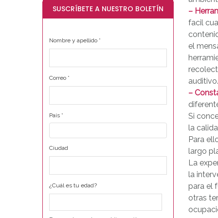
SUSCRÍBETE A NUESTRO BOLETÍN
– Herram
facil cu
contenid
Nombre y apellido
*
el mensa
herramie
recolec
Correo
*
auditivo
– Consta
diferen
Si conc
País
*
la calid
Para ell
Ciudad
largo pl
La exper
la inter
para el 
¿Cuál es tu edad?
otras te
ocupacio