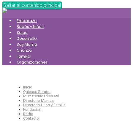
Saltar al contenido principal
Embarazo
Bebés y Niños
Salud
Desarrollo
Soy Mamá
Crianza
Familia
Organizaciones
Inicio
Quienes Somos
Mi maternidad es así
Directorio Mamás
Directorio Hijos y Familia
Fundación
Radio
Contacto