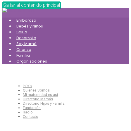
Saltar al contenido principal
Embarazo
Bebés y Niños
Salud
Desarrollo
Soy Mamá
Crianza
Familia
Organizaciones
Inicio
Quienes Somos
Mi maternidad es así
Directorio Mamás
Directorio Hijos y Familia
Fundación
Radio
Contacto