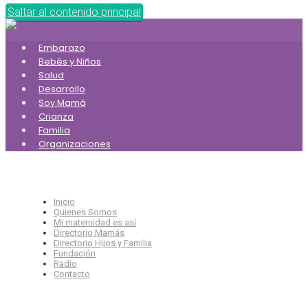
Saltar al contenido principal
Embarazo
Bebés y Niños
Salud
Desarrollo
Soy Mamá
Crianza
Familia
Organizaciones
Inicio
Quienes Somos
Mi maternidad es así
Directorio Mamás
Directorio Hijos y Familia
Fundación
Radio
Contacto