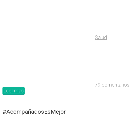
Salud
79 comentarios
Leer más
#AcompañadosEsMejor