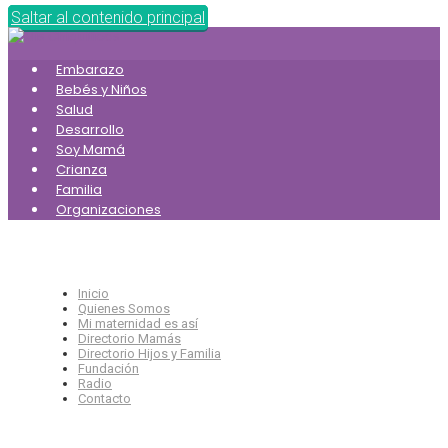
Saltar al contenido principal
Embarazo
Bebés y Niños
Salud
Desarrollo
Soy Mamá
Crianza
Familia
Organizaciones
Inicio
Quienes Somos
Mi maternidad es así
Directorio Mamás
Directorio Hijos y Familia
Fundación
Radio
Contacto