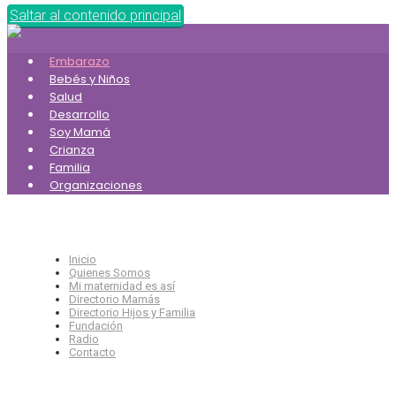
Saltar al contenido principal
Embarazo
Bebés y Niños
Salud
Desarrollo
Soy Mamá
Crianza
Familia
Organizaciones
Inicio
Quienes Somos
Mi maternidad es así
Directorio Mamás
Directorio Hijos y Familia
Fundación
Radio
Contacto