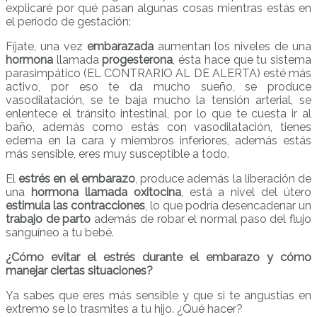
explicaré por qué pasan algunas cosas mientras estás en
el período de gestación:
Fíjate, una vez
embarazada
aumentan los niveles de una
hormona
llamada
progesterona
, ésta hace que tu sistema
parasimpático (EL CONTRARIO AL DE ALERTA) esté más
activo, por eso te da mucho sueño, se produce
vasodilatación, se te baja mucho la tensión arterial, se
enlentece el tránsito intestinal, por lo que te cuesta ir al
baño, además como estás con vasodilatación, tienes
edema en la cara y miembros inferiores, además estás
más sensible, eres muy susceptible a todo.
El
estrés en el embarazo
, produce además la liberación de
una
hormona llamada oxitocina
, está a nivel del útero
estimula las contracciones
, lo que podría desencadenar un
trabajo de parto
además de robar el normal paso del flujo
sanguíneo a tu bebé.
¿Cómo evitar el estrés durante el embarazo y cómo
manejar ciertas situaciones?
Ya sabes que eres más sensible y que si te angustias en
extremo se lo trasmites a tu hijo. ¿Qué hacer?