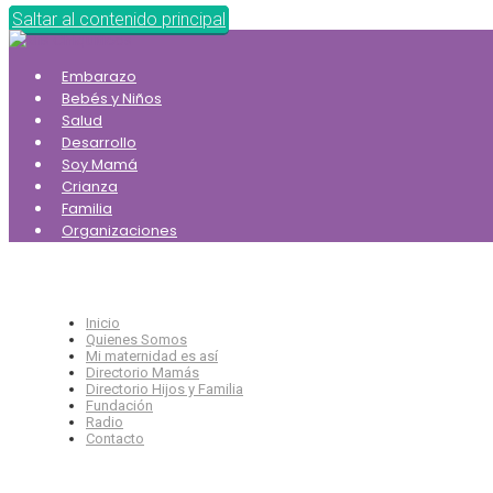
Saltar al contenido principal
Embarazo
Bebés y Niños
Salud
Desarrollo
Soy Mamá
Crianza
Familia
Organizaciones
Inicio
Quienes Somos
Mi maternidad es así
Directorio Mamás
Directorio Hijos y Familia
Fundación
Radio
Contacto