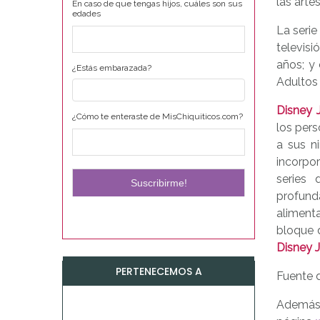
las artes
En caso de que tengas hijos, cuáles son sus
edades
La serie
televisi
años; y
¿Estás embarazada?
Adultos
Disney J
¿Cómo te enteraste de MisChiquiticos.com?
los pers
a sus n
incorpo
series 
profund
aliment
bloque 
Disney J
PERTENECEMOS A
Fuente 
Además