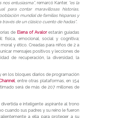
s nos entusiasma”
, remarcó Kanter,
“es la
ual para contar maravillosas historias,
a población mundial de familias hispanas y
s a través de un clásico cuento de hadas”
.
torias de
Elena of Avalor
estarán guiadas
: física, emocional, social y cognitiva;
 moral y ético. Creadas para niños de 2 a
municar mensajes positivos y lecciones de
dad de recuperación, la diversidad, la
 en los bloques diarios de programación
Channel
, entre otras plataformas, en 154
 estimado será de más de 207 millones de
ivertida e inteligente aspirante al trono
o cuando sus padres y su reino le fueron
valientemente a ella para proteger a su