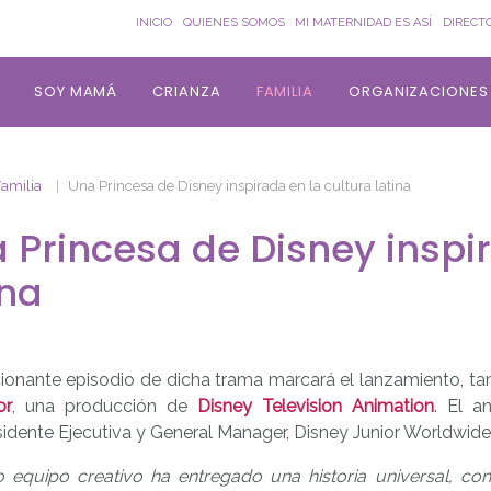
INICIO
QUIENES SOMOS
MI MATERNIDAD ES ASÍ
DIRECT
SOY MAMÁ
CRIANZA
FAMILIA
ORGANIZACIONES
Familia
Una Princesa de Disney inspirada en la cultura latina
 Princesa de Disney inspir
ina
ionante episodio de dicha trama marcará el lanzamiento, ta
or
, una producción de
Disney Television Animation
. El a
idente Ejecutiva y General Manager, Disney Junior Worldwide
o equipo creativo ha entregado una historia universal, co