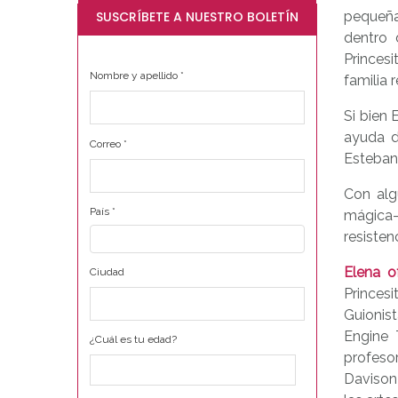
SUSCRÍBETE A NUESTRO BOLETÍN
pequeña
dentro 
Princes
Nombre y apellido
*
familia 
Si bien 
ayuda d
Correo
*
Esteban
Con alg
País
*
mágica–
resisten
Elena o
Ciudad
Princes
Guionist
Engine 
¿Cuál es tu edad?
profeso
Davison 