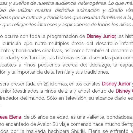
zas y sueños de nuestra audiencia heterogénea. Lo que má
idad de utilizar nuestra distintiva animación y diseño vis
iadas por la cultura y tradiciones que resultan familiares a l
 y que reflejan los intereses y aspiraciones de todos los niño
o ocurre con toda la programación de
Disney Junior,
las his
currícula que nutre múltiples áreas del desarrollo infantil
nto y habilidades creativas, así como también el desarrollo
e edad y sus familias, las historias están diseñadas para co
licables a niños pequeños acerca del liderazgo, la capaci
n y la importancia de la familia y sus tradiciones.
 será presentada en 25 idiomas, en los canales
Disney Junior
y
Junior (destinados a niños de 2 a 7 años) dentro de
Disney 
alrededor del mundo. Sólo en televisión, su alcance diario
.
cesa Elena
, de 16 años de edad, es una valiente, bondadosa, d
eino encantado de Avalor. Su viaje comenzó hace mucho tiemp
ados por la malvada hechicera Shuriki. Elena se enfrentó 