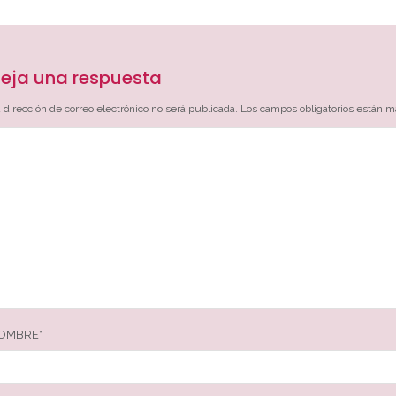
eja una respuesta
 dirección de correo electrónico no será publicada.
Los campos obligatorios están 
OMBRE
*