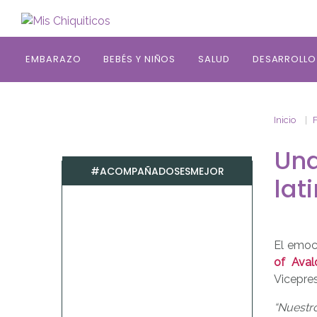
Saltar al contenido principal
EMBARAZO
BEBÉS Y NIÑOS
SALUD
DESARROLLO
Inicio
Una
#ACOMPAÑADOSESMEJOR
lat
El emoc
of Aval
Vicepres
“Nuestr