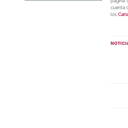
página
cuenta 
los
Cana
NOTICI