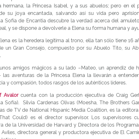
 hermana, la Princesa Isabel, y a sus abuelos; pero en el
de su joya encantada, salvando así su vida pero aprisio
ita Sofía de Encantia descubre la verdad acerca del amulet
real, y se dispone a devolverle a Elena su forma humana y ayu
Elena es la heredera legítima al trono, ella tan sólo tiene 16 
e un Gran Consejo, compuesto por su Abuelo Tito, su Abu
.
unos amigos mágicos a su lado –Mateo, un aprendiz de hech
 las aventuras de la Princesa Elena la llevarán a entender
cia y compasión, todos rasgos de los auténticos líderes.
f Avalor
cuenta con la producción ejecutiva de Craig Ge
ita Sofía). Silvia Cardenas Olivas (Moesha, The Brothers G
as de TV de National Hispanic Media Coalition, es la editora de
That Could) es el director supervisor. Los supervisores c
ra de la Universidad de Harvard y Directora de los Program
Aviles, directora general y productora ejecutiva de El Camino