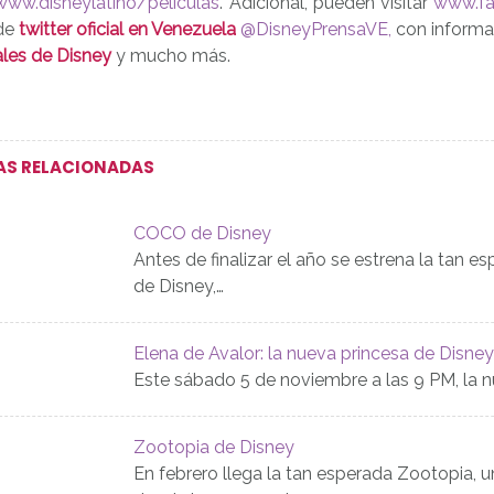
www.disneylatino/peliculas
. Adicional, pueden visitar
www.fa
de
twitter oficial en Venezuela
@DisneyPrensaVE,
con informac
les de Disney
y mucho más.
AS RELACIONADAS
COCO de Disney
Antes de finalizar el año se estrena la tan
de Disney,…
Elena de Avalor: la nueva princesa de Disne
Este sábado 5 de noviembre a las 9 PM, la 
Zootopia de Disney
En febrero llega la tan esperada Zootopia, 