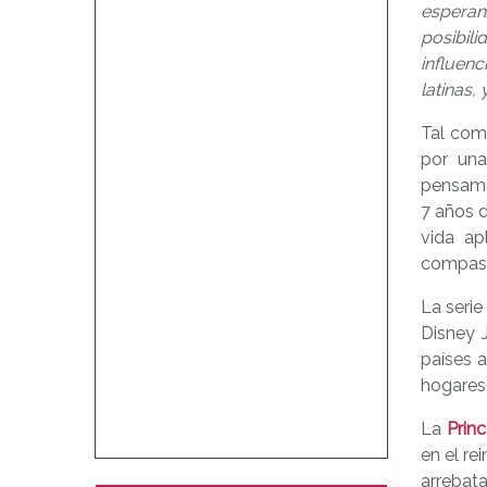
esperan
posibil
influenc
latinas,
Tal com
por una 
pensamie
7 años d
vida ap
compasió
La serie
Disney 
países 
hogares
La
Prin
en el r
arrebat