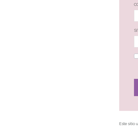
C
S
Este sitio