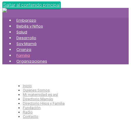
Saltar al contenido principal
Embarazo
Bebés y Niños
Salud
Desarrollo
Soy Mamá
Crianza
Familia
Organizaciones
Inicio
Quienes Somos
Mi maternidad es así
Directorio Mamás
Directorio Hijos y Familia
Fundación
Radio
Contacto