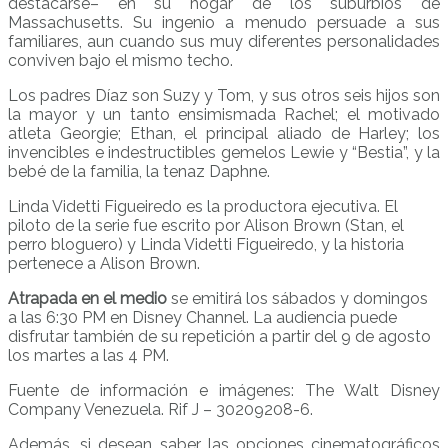
destacarse– en su hogar de los suburbios de
Massachusetts. Su ingenio a menudo persuade a sus
familiares, aun cuando sus muy diferentes personalidades
conviven bajo el mismo techo.
Los padres Díaz son Suzy y Tom, y sus otros seis hijos son
la mayor y un tanto ensimismada Rachel; el motivado
atleta Georgie; Ethan, el principal aliado de Harley; los
invencibles e indestructibles gemelos Lewie y “Bestia”, y la
bebé de la familia, la tenaz Daphne.
Linda Videtti Figueiredo es la productora ejecutiva. El
piloto de la serie fue escrito por Alison Brown (Stan, el
perro bloguero) y Linda Videtti Figueiredo, y la historia
pertenece a Alison Brown.
Atrapada en el medio
se emitirá los sábados y domingos
a las 6:30 PM en Disney Channel. La audiencia puede
disfrutar también de su repetición a partir del 9 de agosto
los martes a las 4 PM.
Fuente de información e imágenes: The Walt Disney
Company Venezuela. Rif J – 30209208-6.
Además, si desean saber las opciones cinematográficos