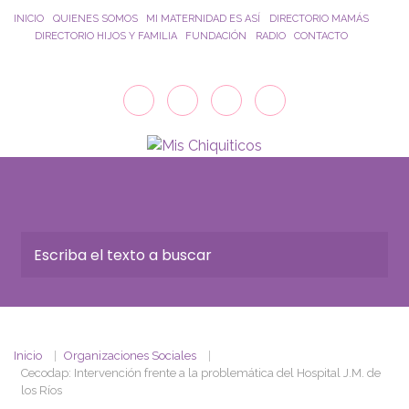
Saltar al contenido principal
INICIO
QUIENES SOMOS
MI MATERNIDAD ES ASÍ
DIRECTORIO MAMÁS
DIRECTORIO HIJOS Y FAMILIA
FUNDACIÓN
RADIO
CONTACTO
Inicio
Organizaciones Sociales
Cecodap: Intervención frente a la problemática del Hospital J.M. de
los Ríos