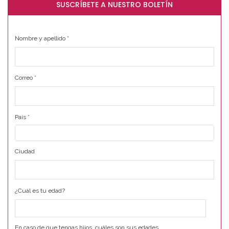
SUSCRÍBETE A NUESTRO BOLETÍN
Nombre y apellido
*
Correo
*
País
*
Ciudad
¿Cuál es tu edad?
En caso de que tengas hijos, cuáles son sus edades