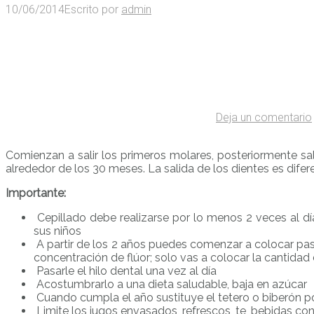
10/06/2014
Escrito por
admin
Deja un comentario
Comienzan a salir los primeros molares, posteriormente sal
alrededor de los 30 meses. La salida de los dientes es difer
Importante:
Cepillado debe realizarse por lo menos 2 veces al dí
sus niños
A partir de los 2 años puedes comenzar a colocar past
concentración de flúor; solo vas a colocar la cantidad
Pasarle el hilo dental una vez al día
Acostumbrarlo a una dieta saludable, baja en azúcar
Cuando cumpla el año sustituye el tetero o biberón p
Limite los jugos envasados, refrescos, te, bebidas co