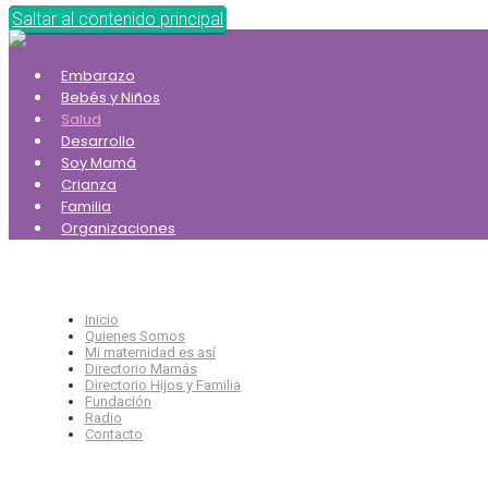
Saltar al contenido principal
Embarazo
Bebés y Niños
Salud
Desarrollo
Soy Mamá
Crianza
Familia
Organizaciones
Inicio
Quienes Somos
Mi maternidad es así
Directorio Mamás
Directorio Hijos y Familia
Fundación
Radio
Contacto