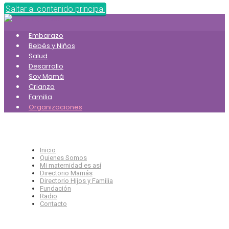
Saltar al contenido principal
Embarazo
Bebés y Niños
Salud
Desarrollo
Soy Mamá
Crianza
Familia
Organizaciones
Inicio
Quienes Somos
Mi maternidad es así
Directorio Mamás
Directorio Hijos y Familia
Fundación
Radio
Contacto