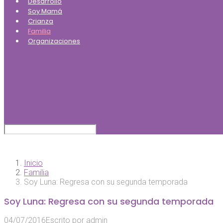
Desarrollo
Soy Mamá
Crianza
Familia
Organizaciones
Inicio
Familia
Soy Luna: Regresa con su segunda temporada
Soy Luna: Regresa con su segunda temporada
04/07/2016
Escrito por
admin