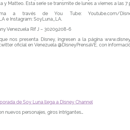
y Matteo. Esta serie se transmite de lunes a viernes a las 7
ama a través de You Tube: Youtube.com/Disne
A e Instagram: SoyLuna_LA.
ny Venezuela Rif J – 30209208-6
e nos presenta Disney, ingresen a la página www.disneylat
itter oficial en Venezuela @DisneyPrensaVE, con informació
orada de Soy Luna llega a Disney Channel
n nuevos personajes, giros intrigantes…