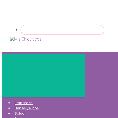
Embarazo
Bebés y Niños
Salud