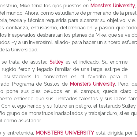
onstruo, Mike tenía los ojos puestos en
Monsters University
el mundo. Ahora, como estudiante de primer año de la prestigi
toria, teoría y técnica requerida para alcanzar su objetivo, 
ás confianza, entusiasmo, determinación y pasión que tod
los inesperados desbaratan los planes de Mike, que se ve o
dos –y a un inverosímil aliado- para hacer un sincero esfue
 de la Universidad.
se trata de asustar,
Sulley
es el indicado. Su enorme
 rugido feroz y legado familiar de una larga estirpe de
 asustadores lo convierten en el favorito para el
rado Programa de Sustos de
Monsters University
. Pero, 
o pone sus pies peludos en el campus, queda claro que
ente entiende que sus ilimitados talentos y sus lazos fami
 Con el ego herido y su futuro en peligro, el testarudo Sulley
ño grupo de monstruos inadaptados y trabajar duro, si es qu
al como asustador.
a y entretenida,
MONSTERS UNIVERSITY
está dirigida por