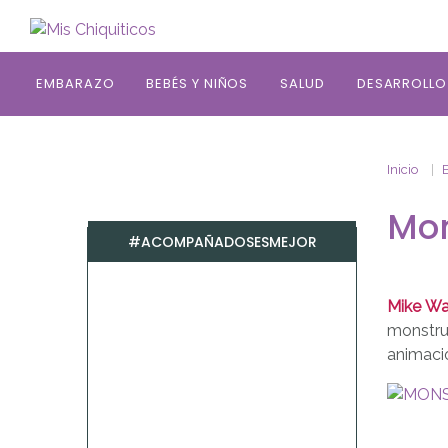
Saltar al contenido principal
EMBARAZO
BEBÉS Y NIÑOS
SALUD
DESARROLLO
Inicio
E
Mon
#ACOMPAÑADOSESMEJOR
Mike W
monstru
animació