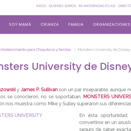
INICIO
QUIENES SOMOS
MI MATERNIDAD ES ASÍ
DIRECT
SOY MAMÁ
CRIANZA
FAMILIA
ORGANIZACIONES
ntretenimiento para Chiquiticos y familia
Monsters University de Disney
sters University de Disne
azowski
y
James P. Sullivan
son un par inseparable, aunque n
os se conocieron, no se soportaban.
MONSTERS UNIVERS
n nos muestra cómo Mike y Sulley superaron sus diferencias
En ésta oportunidad,
convertirse en un asust
seguro de saber exact