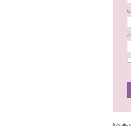
C
S
Este sitio