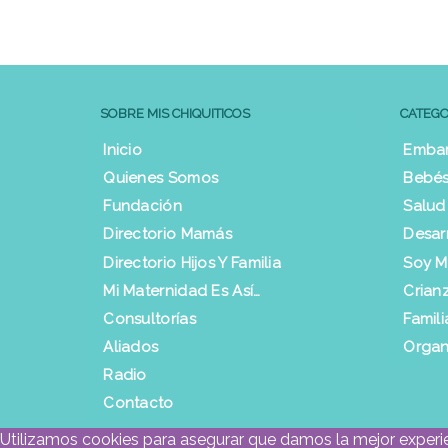
SOBRE MIS CHIQUITICOS
CATEGO
Inicio
Emba
Quienes Somos
Bebés
Fundación
Salud
Directorio Mamás
Desar
Directorio Hijos Y Familia
Soy 
Mi Maternidad Es Así…
Crian
Consultorías
Famili
Aliados
Organ
Radio
Contacto
Utilizamos cookies para asegurar que damos la mejor experien