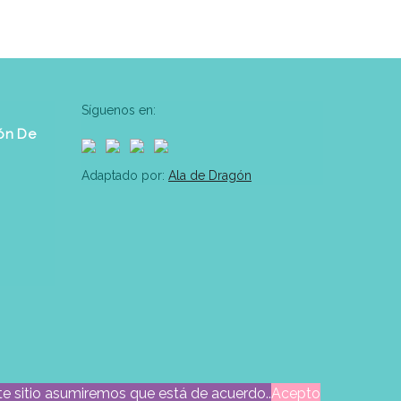
Síguenos en:
ón De
Adaptado por:
Ala de Dragón
ste sitio asumiremos que está de acuerdo..
Acepto