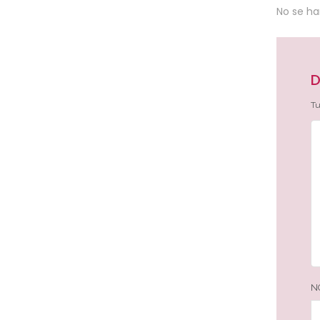
No se h
D
Tu
N