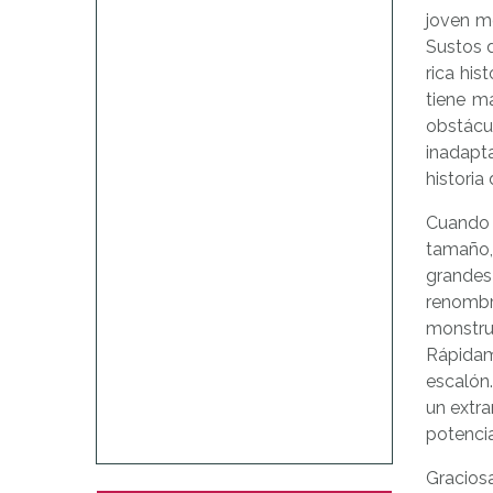
joven m
Sustos d
rica his
tiene m
obstácu
inadapta
historia
Cuando 
tamaño,
grandes
renomb
monstru
Rápidam
escalón.
un extra
potenci
Gracios