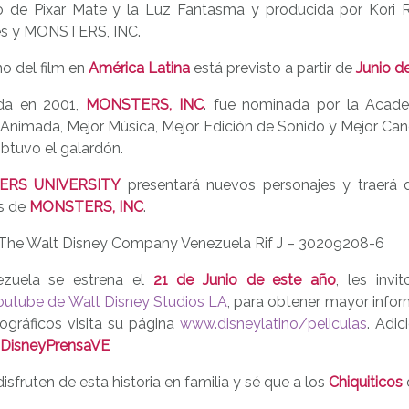
 de Pixar Mate y la Luz Fantasma y producida por Kori R
les y MONSTERS, INC.
no del film en
América Latina
está previsto a partir de
Junio d
da en 2001,
MONSTERS, INC
. fue nominada por la Academ
 Animada, Mejor Música, Mejor Edición de Sonido y Mejor Can
obtuvo el galardón.
ERS UNIVERSITY
presentará nuevos personajes y traerá 
os de
MONSTERS, INC
.
 The Walt Disney Company Venezuela Rif J – 30209208-6
ezuela se estrena el
21 de Junio de este año
, les invi
outube de Walt Disney Studios LA
, para obtener mayor info
ográficos visita su página
www.disneylatino/peliculas
. Adic
 @DisneyPrensaVE
isfruten de esta historia en familia y sé que a los
Chiquiticos