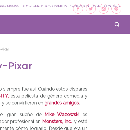
ORIO MAMÁS
DIRECTORIO HIJOS Y FAMILIA
FUNDACIÓN
RADIO
CONTACTO
-Pixar
y-Pixar
o siempre fue así. Cuándo estos dispares
ITY,
ésta película de género comedia y
 y se convirtieron en
grandes amigos
.
 el gran sueño de
Mike Wazowski
es
ador profesional en
Monsters, Inc.
, y está
amente cómo lograrlo. Desde que era un