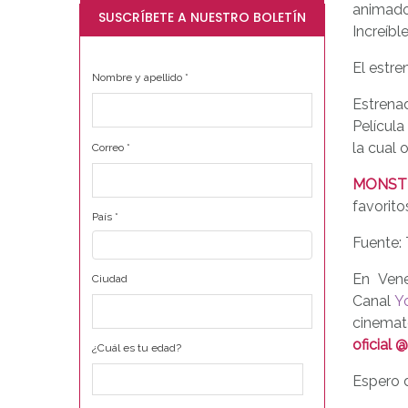
animado
SUSCRÍBETE A NUESTRO BOLETÍN
Increíb
El estre
Nombre y apellido
*
Estrena
Película
la cual 
Correo
*
MONST
favorit
País
*
Fuente:
En Ven
Ciudad
Canal
Y
cinemat
oficial
¿Cuál es tu edad?
Espero d