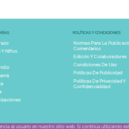
RÍAS
POLÍTICAS Y CONDICIONES
razo
Normas Para La Publicaci
Comentarios
 Y Niños
Edición Y Colaboradores
Condiciones De Uso
rollo
Políticas De Publicidad
Mamá
Políticas De Privacidad Y
za
Confidencialidad
a
izaciones
cia al usuario en nuestro sitio web. Si continúa utilizando e