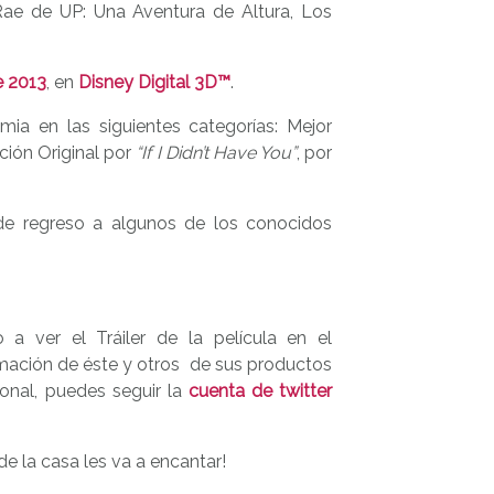
ae de UP: Una Aventura de Altura, Los
e 2013
, en
Disney Digital 3D™
.
ia en las siguientes categorías: Mejor
ción Original por
“If I Didn’t Have You”
, por
de regreso a algunos de los conocidos
to a ver el Tráiler de la película en el
rmación de éste y otros de sus productos
ional, puedes seguir la
cuenta de twitter
de la casa les va a encantar!