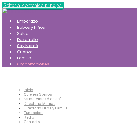
Saltar al contenido principal
Embarazo
Bebés y Niños
Salud
Desarrollo
Soy Mamá
Crianza
Familia
Organizaciones
Inicio
Quienes Somos
Mi maternidad es así
Directorio Mamás
Directorio Hijos y Familia
Fundación
Radio
Contacto