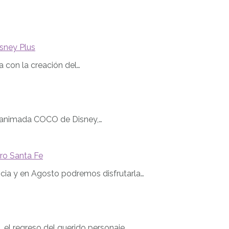
sney Plus
a con la creación del…
la animada COCO de Disney,…
tro Santa Fe
ncia y en Agosto podremos disfrutarla…
 el regreso del querido personaje…