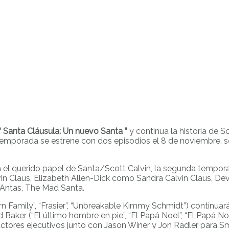
“ Santa Cláusula: Un nuevo Santa ”
y continua la historia de S
a temporada se estrene con dos episodios el 8 de noviembre,
á el querido papel de Santa/Scott Calvin, la segunda tempor
n Claus, Elizabeth Allen-Dick como Sandra Calvin Claus, Devi
 Antas, The Mad Santa.
ern Family”, “Frasier”, “Unbreakable Kimmy Schmidt”) continua
 Baker (“El último hombre en pie”, “El Papá Noel”, “El Papá No
ductores ejecutivos junto con Jason Winer y Jon Radler para 