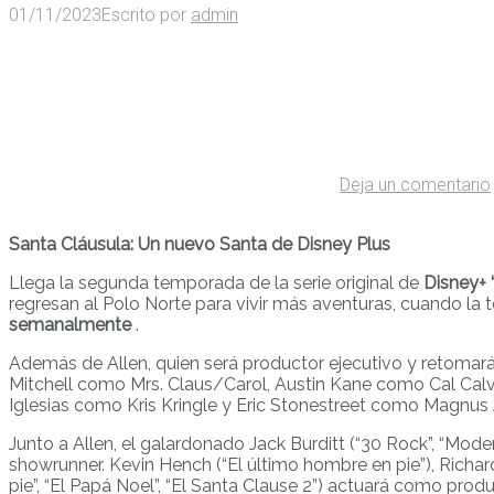
01/11/2023
Escrito por
admin
Deja un comentario
Santa Cláusula: Un nuevo Santa de Disney Plus
Llega la segunda temporada de la serie original de
Disney+ 
regresan al Polo Norte para vivir más aventuras, cuando l
semanalmente
.
Además de Allen, quien será productor ejecutivo y retomar
Mitchell como Mrs. Claus/Carol, Austin Kane como Cal Calvi
Iglesias como Kris Kringle y Eric Stonestreet como Magnus
Junto a Allen, el galardonado Jack Burditt (“30 Rock”, “Mod
showrunner. Kevin Hench (“El último hombre en pie”), Richard
pie”, “El Papá Noel”, “El Santa Clause 2”) actuará como pro