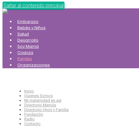
Saltar al contenido principal
Embarazo
Bebés y Niños
Salud
Desarrollo
Soy Mamá
Crianza
Familia
Organizaciones
Inicio
Quienes Somos
Mi maternidad es así
Directorio Mamás
Directorio Hijos y Familia
Fundación
Radio
Contacto