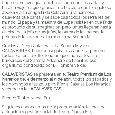
Lupe quiere averiguar qué ha pasado con sus cartas y
hará un viaje mágico gracias a la bicicleta que le regaló su
abuela y a su amiga Frida Calavera, una hermosa
calaverita que canta y se sabe casi todos los refranes del
mundo. El papá y la maestra de Lupe insisten en que Frida
es producto de su imaginación, pero juntas llegarán hasta
el reino de la jefa de las jefas, la parca de las parcas, la
pelona de los pelones: ¡la mismísima Señora M!
Gracias a Diego Calavera, a La Señora M y a sus
CALAVERITAS, Lupe conseguirá a su abuelita, pero no
todo será tan sencillo: tendrán que superar toda la
burocracia del Sistema Aduanero de Espíritus, ese
organismo controlado por El Hombre Verde.
CALAVERISTAS
se presenta en el
Teatro Premium de Los
Naranjos
del 4 de marzo al 9 de abril
, todos los sábados y
los domingos a las 2:00 p.m. ¡Ven a Galerías Los Naranjos
y conoce a las
#CALAVERITAS
!
Fuente: Teatro Nueva Era.
Si quieres conocer más de la programación, talleres de
actuación y gestión social de Teatro Nueva Era,