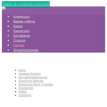
Saltar al contenido principal
Embarazo
Bebés y Niños
Salud
Desarrollo
Soy Mamá
Crianza
Familia
Organizaciones
Inicio
Quienes Somos
Mi maternidad es así
Directorio Mamás
Directorio Hijos y Familia
Fundación
Radio
Contacto