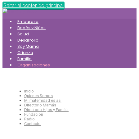
Saltar al contenido principal
Embarazo
Bebés y Niños
Salud
Desarrollo
Soy Mamá
Crianza
Familia
Organizaciones
Inicio
Quienes Somos
Mi maternidad es así
Directorio Mamás
Directorio Hijos y Familia
Fundación
Radio
Contacto