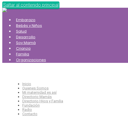
Saltar al contenido principal
Embarazo
Bebés y Niños
Salud
Desarrollo
Soy Mamá
Crianza
Familia
Organizaciones
Inicio
Quienes Somos
Mi maternidad es así
Directorio Mamás
Directorio Hijos y Familia
Fundación
Radio
Contacto