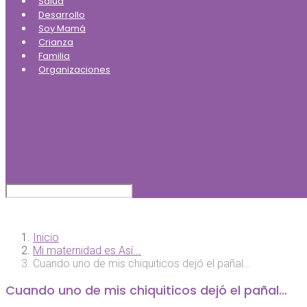
Salud
Desarrollo
Soy Mamá
Crianza
Familia
Organizaciones
Inicio
Mi maternidad es Así...
Cuando uno de mis chiquiticos dejó el pañal…
Cuando uno de mis chiquiticos dejó el pañal…