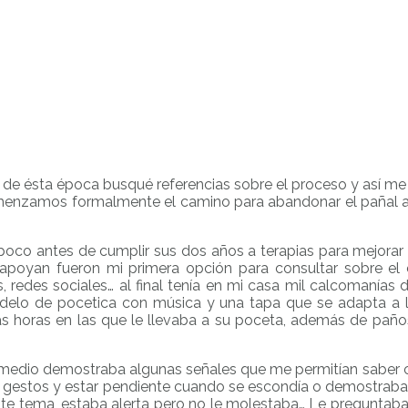
 ésta época busqué referencias sobre el proceso y así me f
nzamos formalmente el camino para abandonar el pañal a fi
poco antes de cumplir sus dos años a terapias para mejorar la
e apoyan fueron mi primera opción para consultar sobre el 
edes sociales… al final tenía en mi casa mil calcomanías d
delo de pocetica con música y una tapa que se adapta a 
 las horas en las que le llevaba a su poceta, además de pa
 medio demostraba algunas señales que me permitían saber 
us gestos y estar pendiente cuando se escondía o demostra
tema, estaba alerta pero no le molestaba… Le preguntaba a 