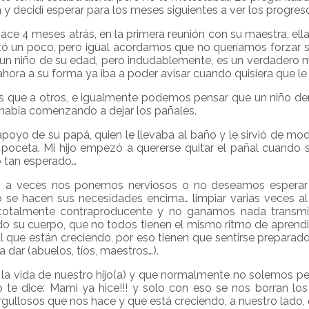
a y decidí esperar para los meses siguientes a ver los progreso
ace 4 meses atrás, en la primera reunión con su maestra, ell
etó un poco, pero igual acordamos que no queríamos forzar
un niño de su edad, pero indudablemente, es un verdadero m
hora a su forma ya iba a poder avisar cuando quisiera que le
s que a otros, e igualmente podemos pensar que un niño demo
había comenzando a dejar los pañales.
oyo de su papá, quien le llevaba al baño y le sirvió de model
a poceta. Mi hijo empezó a quererse quitar el pañal cuando 
 tan esperado…
o, a veces nos ponemos nerviosos o no deseamos esperar 
 se hacen sus necesidades encima… limpiar varias veces al 
totalmente contraproducente y no ganamos nada transmiti
su cuerpo, que no todos tienen el mismo ritmo de aprendiz
 que están creciendo, por eso tienen que sentirse prepara
dar (abuelos, tíos, maestros…).
la vida de nuestro hijo(a) y que normalmente no solemos pe
 te dice: Mami ya hice!!! y solo con eso se nos borran lo
orgullosos que nos hace y que está creciendo, a nuestro lado,