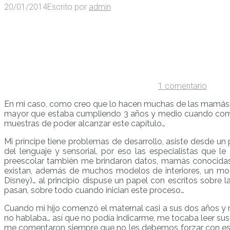
20/01/2014
Escrito por
admin
1 comentario
En mi caso, como creo que lo hacen muchas de las mamás de
mayor que estaba cumpliendo 3 años y medio cuando come
muestras de poder alcanzar este capítulo…
Mi príncipe tiene problemas de desarrollo, asiste desde un 
del lenguaje y sensorial, por eso las especialistas que l
preescolar también me brindaron datos, mamás conocidas, r
existan, además de muchos modelos de interiores, un mo
Disney)… al principio dispuse un papel con escritos sobre
pasan, sobre todo cuando inician este proceso…
Cuando mi hijo comenzó el maternal casi a sus dos años y
no hablaba… así que no podía indicarme, me tocaba leer s
me comentaron siempre que no les debemos forzar con este 