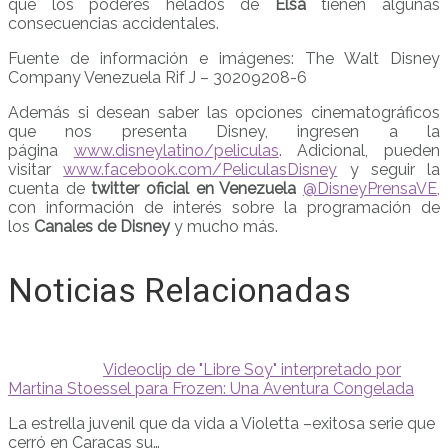
que los poderes helados de
Elsa
tienen algunas
consecuencias accidentales.
Fuente de información e imágenes: The Walt Disney
Company Venezuela Rif J – 30209208-6
Además si desean saber las opciones cinematográficos
que nos presenta Disney, ingresen a la
página
www.disneylatino/peliculas
. Adicional, pueden
visitar
www.facebook.com/PeliculasDisney
y seguir la
cuenta de
twitter oficial en Venezuela
@DisneyPrensaVE,
con información de interés sobre la programación de
los
Canales de Disney
y mucho más.
Noticias Relacionadas
Videoclip de "Libre Soy" interpretado por
Martina Stoessel para Frozen: Una Aventura Congelada
La estrella juvenil que da vida a Violetta –exitosa serie que
cerró en Caracas su…