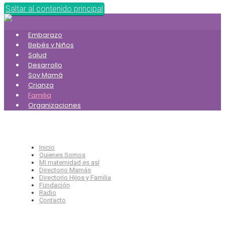
Saltar al contenido principal
Embarazo
Bebés y Niños
Salud
Desarrollo
Soy Mamá
Crianza
Familia
Organizaciones
Inicio
Quienes Somos
Mi maternidad es así
Directorio Mamás
Directorio Hijos y Familia
Fundación
Radio
Contacto