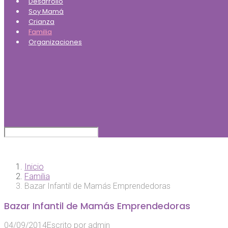
Desarrollo
Soy Mamá
Crianza
Familia
Organizaciones
Inicio
Familia
Bazar Infantil de Mamás Emprendedoras
Bazar Infantil de Mamás Emprendedoras
04/09/2014
Escrito por
admin