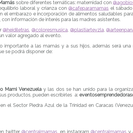
 Mamás
sobre diferentes temáticas: maternidad con
@agobio
quilibrio laboral y crianza con
@cafeparamamas
el sábado 
n el embarazo e incorporación de alimentos saludables par
 con información de interés para las madres asistentes.
or
@heidiletras
,
@coloresmusica
,
@plastiartevzla
,
@arteenpan
 un valor agregado al evento.
co importante a las mamás y a sus hijos, además será una m
ue se podrá disponer de:
to Mami Venezuela
y las dos se han unido para la organiza
sus productos, pueden escribirles a:
eventosemprendedo
 en el Sector Piedra Azul de la Trinidad en Caracas (Venezu
en twitter
@centralmamas
, en instagram
@centralmamas
y