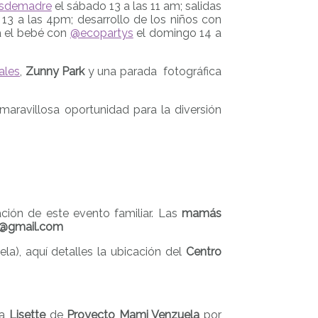
sdemadre
el sábado 13 a las 11 am; salidas
13 a las 4pm; desarrollo de los niños con
a el bebé con
@ecopartys
el domingo 14 a
ales
,
Zunny Park
y una parada fotográfica
aravillosa oportunidad para la diversión
ción de este evento familiar. Las
mamás
ras@gmail.com
ela), aquí detalles la ubicación del
Centro
 a
Lisette
de
Proyecto Mami Venzuela
por