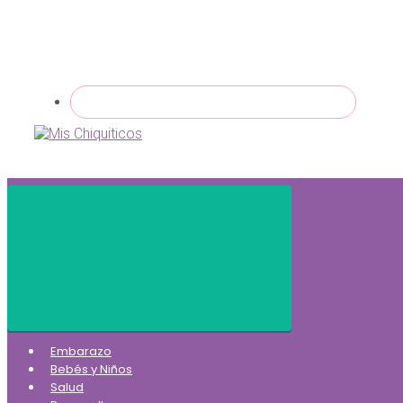
Embarazo
Bebés y Niños
Salud