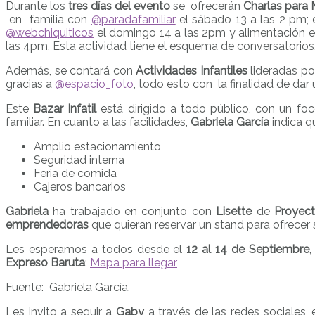
Durante los
tres días del evento
se ofrecerán
Charlas para
en familia con
@paradafamiliar
el sábado 13 a las 2 pm; e
@webchiquiticos
el domingo 14 a las 2pm y alimentación e
las 4pm. Esta actividad tiene el esquema de conversatorios,
Además, se contará con
Actividades Infantiles
lideradas p
gracias a
@espacio_foto
, todo esto con la finalidad de dar
Este
Bazar Infatil
está dirigido a todo público, con un fo
familiar. En cuanto a las facilidades,
Gabriela García
indica q
Amplio estacionamiento
Seguridad interna
Feria de comida
Cajeros bancarios
Gabriela
ha trabajado en conjunto con
Lisette
de
Proyec
emprendedoras
que quieran reservar un stand para ofrecer 
Les esperamos a todos desde el
12 al 14 de Septiembre
,
Expreso Baruta
:
Mapa para llegar
Fuente: Gabriela García.
Les invito a seguir a
Gaby
a través de las redes sociales, 