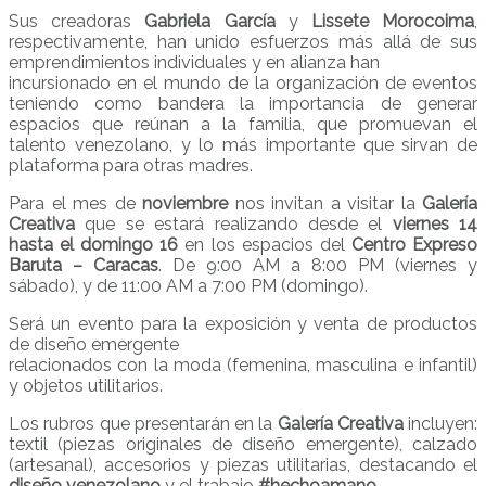
Sus creadoras
Gabriela García
y
Lissete Morocoima
,
respectivamente, han unido esfuerzos más allá de sus
emprendimientos individuales y en alianza han
incursionado en el mundo de la organización de eventos
teniendo como bandera la importancia de generar
espacios que reúnan a la familia, que promuevan el
talento venezolano, y lo más importante que sirvan de
plataforma para otras madres.
Para el mes de
noviembre
nos invitan a visitar la
Galería
Creativa
que se estará realizando desde el
viernes 14
hasta el domingo 16
en los espacios del
Centro Expreso
Baruta – Caracas
. De 9:00 AM a 8:00 PM (viernes y
sábado), y de 11:00 AM a 7:00 PM (domingo).
Será un evento para la exposición y venta de productos
de diseño emergente
relacionados con la moda (femenina, masculina e infantil)
y objetos utilitarios.
Los rubros que presentarán en la
Galería Creativa
incluyen:
textil (piezas originales de diseño emergente), calzado
(artesanal), accesorios y piezas utilitarias, destacando el
diseño venezolano
y el trabajo
#hechoamano