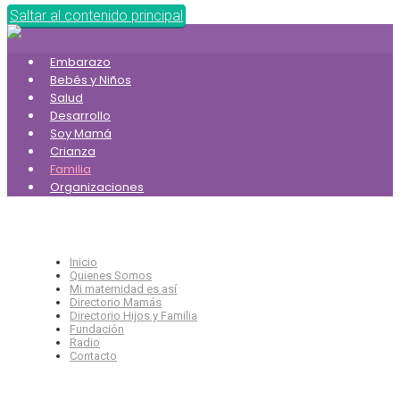
Saltar al contenido principal
Embarazo
Bebés y Niños
Salud
Desarrollo
Soy Mamá
Crianza
Familia
Organizaciones
Inicio
Quienes Somos
Mi maternidad es así
Directorio Mamás
Directorio Hijos y Familia
Fundación
Radio
Contacto