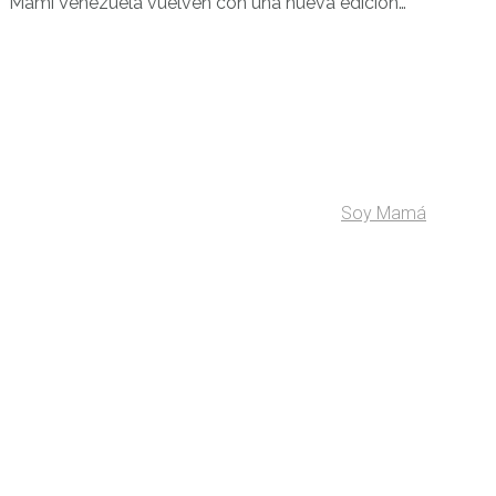
Mami Venezuela vuelven con una nueva edición…
Soy Mamá