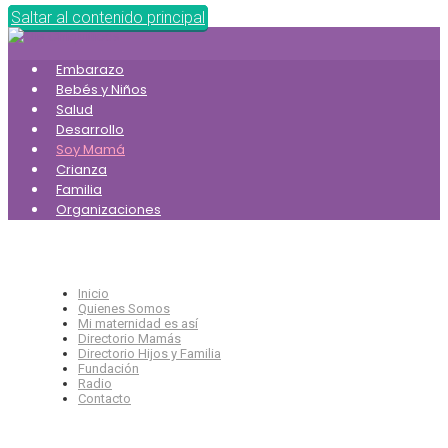
Saltar al contenido principal
Embarazo
Bebés y Niños
Salud
Desarrollo
Soy Mamá
Crianza
Familia
Organizaciones
Inicio
Quienes Somos
Mi maternidad es así
Directorio Mamás
Directorio Hijos y Familia
Fundación
Radio
Contacto