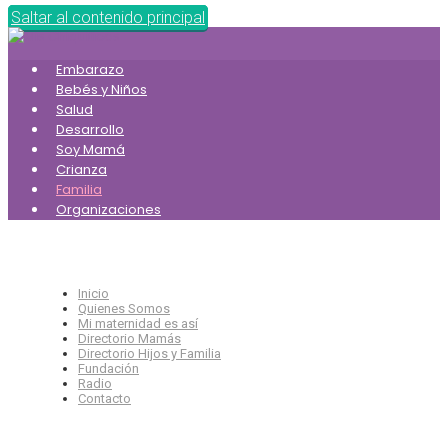
Saltar al contenido principal
Embarazo
Bebés y Niños
Salud
Desarrollo
Soy Mamá
Crianza
Familia
Organizaciones
Inicio
Quienes Somos
Mi maternidad es así
Directorio Mamás
Directorio Hijos y Familia
Fundación
Radio
Contacto