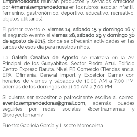
Emprendedoras
reunirán productos y servicios ofrecidos
por
#mamásemprendedoras
en los rubros: escolar, infantil,
femenino, gastronómico, deportivo, educativo, recreativo,
objetos utilitarios).
El primer evento el
viernes 14, sábado 15 y domingo 16
y
el segundo evento el
viernes 28, sábado 29 y domingo 30
de agosto
de 2015
, donde se ofrecerán actividades en las
tardes de esos día para nuestros niños.
La
Galería Creativa de Agosto
se realizará en la Av.
Principal de los Guayabitos. Sector Piedra Azul. Edificio
Centro Expreso Baruta. Nivel PB Comercio (Tiendas ancla:
EPA, Ofimanía, General Import y Excelcior Gama) con
horarios de viernes y sábados de 10:00 AM a 7:00 PM,
además de los domingos de 11:00 AM a 7:00 PM
Si quieres ser expositor o patrocinante escribe al correo:
eventosemprendedoras@gmail.com
, además puedes
seguirles por redes sociales: @centralmamas y
@proyectomamiv
Fuente: Gabriela García y Lissete Morocoima