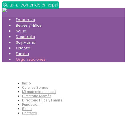
Saltar al contenido principal
Embarazo
Bebés y Niños
Salud
Desarrollo
Soy Mamá
Crianza
Familia
Organizaciones
Inicio
Quienes Somos
Mi maternidad es así
Directorio Mamás
Directorio Hijos y Familia
Fundación
Radio
Contacto