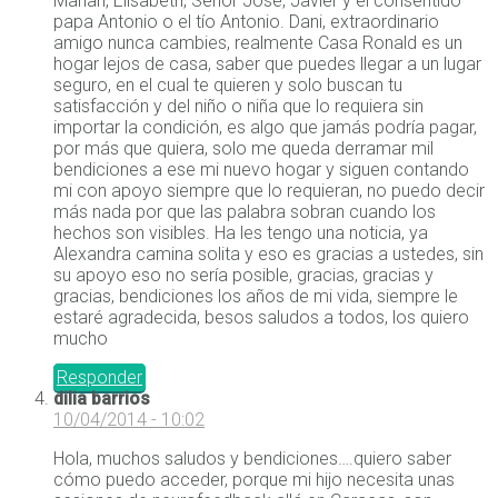
Marian, Elisabeth, Señor José, Javier y el consentido
papa Antonio o el tío Antonio. Dani, extraordinario
amigo nunca cambies, realmente Casa Ronald es un
hogar lejos de casa, saber que puedes llegar a un lugar
seguro, en el cual te quieren y solo buscan tu
satisfacción y del niño o niña que lo requiera sin
importar la condición, es algo que jamás podría pagar,
por más que quiera, solo me queda derramar mil
bendiciones a ese mi nuevo hogar y siguen contando
mi con apoyo siempre que lo requieran, no puedo decir
más nada por que las palabra sobran cuando los
hechos son visibles. Ha les tengo una noticia, ya
Alexandra camina solita y eso es gracias a ustedes, sin
su apoyo eso no sería posible, gracias, gracias y
gracias, bendiciones los años de mi vida, siempre le
estaré agradecida, besos saludos a todos, los quiero
mucho
Responder
dilia barrios
10/04/2014 - 10:02
Hola, muchos saludos y bendiciones….quiero saber
cómo puedo acceder, porque mi hijo necesita unas