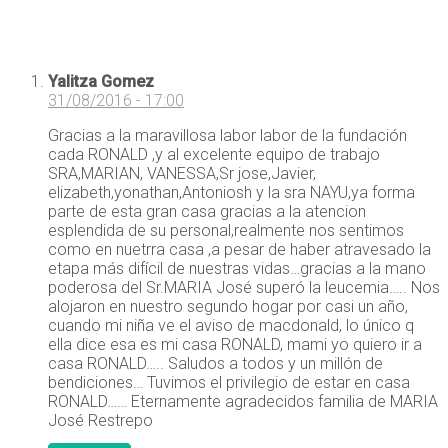
Yalitza Gomez
31/08/2016 - 17:00
Gracias a la maravillosa labor labor de la fundación
cada RONALD ,y al excelente equipo de trabajo
SRA,MARIAN, VANESSA,Sr jose,Javier,
elizabeth,yonathan,Antoniosh y la sra NAYU,ya forma
parte de esta gran casa gracias a la atencion
esplendida de su personal,realmente nos sentimos
como en nuetrra casa ,a pesar de haber atravesado la
etapa más difícil de nuestras vidas…gracias a la mano
poderosa del Sr.MARIA José superó la leucemia….. Nos
alojaron en nuestro segundo hogar por casi un año,
cuando mi niña ve el aviso de macdonald, lo único q
ella dice esa es mi casa RONALD, mami yo quiero ir a
casa RONALD….. Saludos a todos y un millón de
bendiciones… Tuvimos el privilegio de estar en casa
RONALD…… Eternamente agradecidos familia de MARIA
José Restrepo