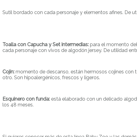
Sutil bordado con cada personaje y elementos afines. De uti
Toalla con Capucha y Set intermedias:
para el momento del b
cada personaje con vivos de algodón jersey. De utilidad ent
Cojín:
momento de descanso, están hermosos cojines con tela 
otro. Son hipoalergénicos, frescos y ligeros.
Esquinero con funda:
está elaborado con un delicado algodón
los 48 meses.
Si quieres conocer más de esta línea Baby Zoo y las demá