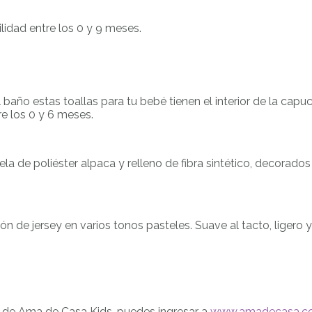
lidad entre los 0 y 9 meses.
año estas toallas para tu bebé tienen el interior de la cap
re los 0 y 6 meses.
de poliéster alpaca y relleno de fibra sintético, decorados 
 de jersey en varios tonos pasteles. Suave al tacto, ligero y
s de Ama de Casa Kids, puedes ingresar a
www.amadecasa.co