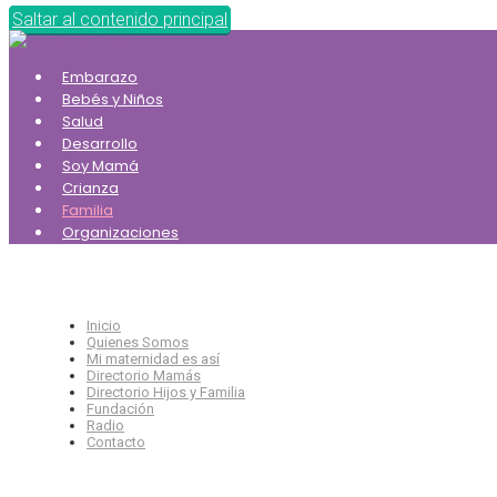
Saltar al contenido principal
Embarazo
Bebés y Niños
Salud
Desarrollo
Soy Mamá
Crianza
Familia
Organizaciones
Inicio
Quienes Somos
Mi maternidad es así
Directorio Mamás
Directorio Hijos y Familia
Fundación
Radio
Contacto