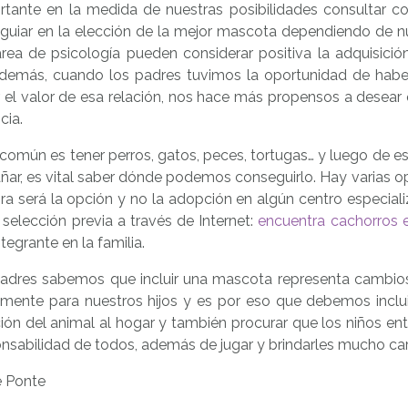
rtante en la medida de nuestras posibilidades consultar co
guiar en la elección de la mejor mascota dependiendo de nue
área de psicología pueden considerar positiva la adquisició
Además, cuando los padres tuvimos la oportunidad de haber
 el valor de esa relación, nos hace más propensos a desear
cia.
omún es tener perros, gatos, peces, tortugas… y luego de es
ar, es vital saber dónde podemos conseguirlo. Hay varias 
a será la opción y no la adopción en algún centro especiali
 selección previa a través de Internet:
encuentra cachorros 
tegrante en la familia.
dres sabemos que incluir una mascota representa cambios e
lmente para nuestros hijos y es por eso que debemos inclui
ión del animal al hogar y también procurar que los niños en
nsabilidad de todos, además de jugar y brindarles mucho car
e Ponte