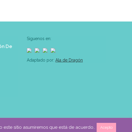
Síguenos en:
ón De
Adaptado por:
Ala de Dragón
do este sitio asumiremos que está de acuerdo..
Acepto