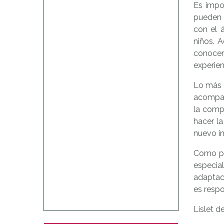
Es impo
pueden 
con el 
niños. 
conocer
experien
Lo más c
acompañ
la compr
hacer la
nuevo in
Como pa
especia
adaptac
es respo
Lislet d