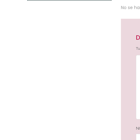
No se h
D
Tu
N