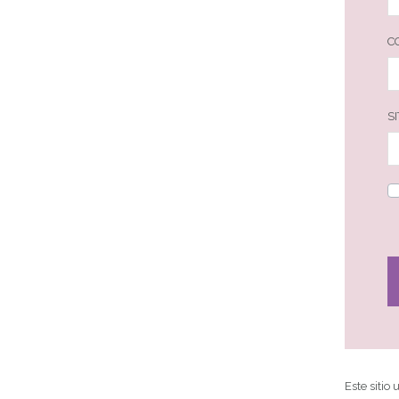
C
S
Este sitio