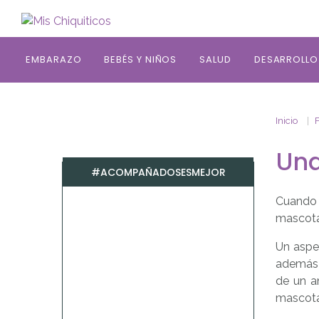
Saltar al contenido principal
EMBARAZO
BEBÉS Y NIÑOS
SALUD
DESARROLLO
Inicio
Una
#ACOMPAÑADOSESMEJOR
Cuando 
mascota
Un aspe
además 
de un an
mascota 