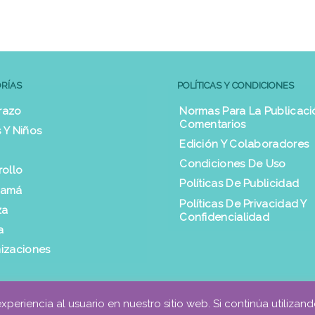
RÍAS
POLÍTICAS Y CONDICIONES
razo
Normas Para La Publicaci
Comentarios
 Y Niños
Edición Y Colaboradores
Condiciones De Uso
rollo
Políticas De Publicidad
Mamá
Políticas De Privacidad Y
za
Confidencialidad
a
izaciones
eriencia al usuario en nuestro sitio web. Si continúa utilizan