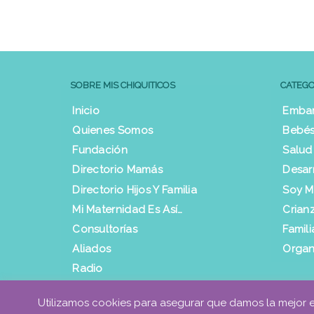
SOBRE MIS CHIQUITICOS
CATEGO
Inicio
Emba
Quienes Somos
Bebés
Fundación
Salud
Directorio Mamás
Desar
Directorio Hijos Y Familia
Soy 
Mi Maternidad Es Así…
Crian
Consultorías
Famili
Aliados
Organ
Radio
Contacto
Utilizamos cookies para asegurar que damos la mejor exp