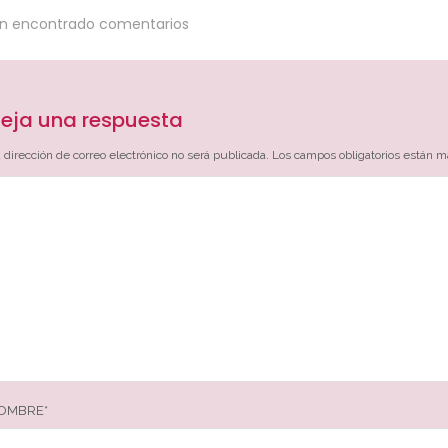
an encontrado comentarios
eja una respuesta
 dirección de correo electrónico no será publicada.
Los campos obligatorios están 
OMBRE
*