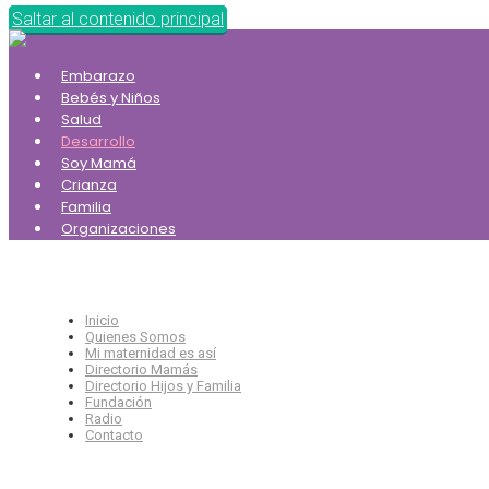
Saltar al contenido principal
Embarazo
Bebés y Niños
Salud
Desarrollo
Soy Mamá
Crianza
Familia
Organizaciones
Inicio
Quienes Somos
Mi maternidad es así
Directorio Mamás
Directorio Hijos y Familia
Fundación
Radio
Contacto