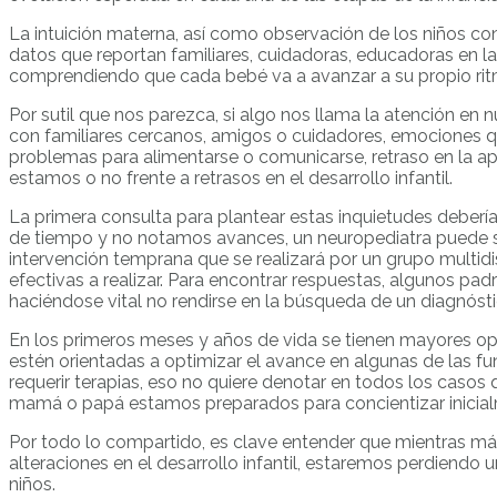
La intuición materna, así como observación de los niños co
datos que reportan familiares, cuidadoras, educadoras en la
comprendiendo que cada bebé va a avanzar a su propio rit
Por sutil que nos parezca, si algo nos llama la atención e
con familiares cercanos, amigos o cuidadores, emociones q
problemas para alimentarse o comunicarse, retraso en la ap
estamos o no frente a retrasos en el desarrollo infantil.
La primera consulta para plantear estas inquietudes deberí
de tiempo y no notamos avances, un neuropediatra puede s
intervención temprana que se realizará por un grupo multidi
efectivas a realizar. Para encontrar respuestas, algunos pad
haciéndose vital no rendirse en la búsqueda de un diagnósti
En los primeros meses y años de vida se tienen mayores opo
estén orientadas a optimizar el avance en algunas de las fu
requerir terapias, eso no quiere denotar en todos los caso
mamá o papá estamos preparados para concientizar inicialme
Por todo lo compartido, es clave entender que mientras más 
alteraciones en el desarrollo infantil, estaremos perdiendo
niños.