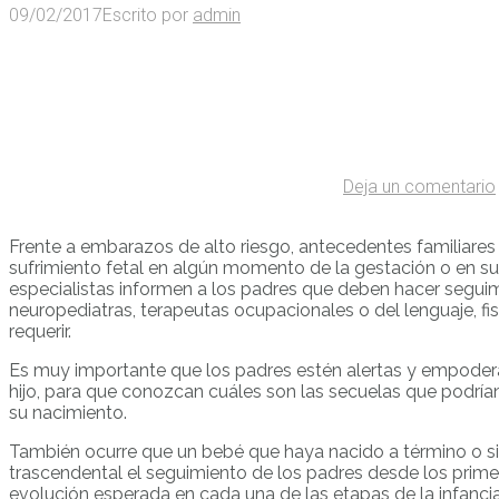
09/02/2017
Escrito por
admin
Deja un comentario
Frente a embarazos de alto riesgo, antecedentes familiare
sufrimiento fetal en algún momento de la gestación o en su 
especialistas informen a los padres que deben hacer seguim
neuropediatras, terapeutas ocupacionales o del lenguaje, fi
requerir.
Es muy importante que los padres estén alertas y empoderad
hijo, para que conozcan cuáles son las secuelas que podrían
su nacimiento.
También ocurre que un bebé que haya nacido a término o sin 
trascendental el seguimiento de los padres desde los primer
evolución esperada en cada una de las etapas de la infancia