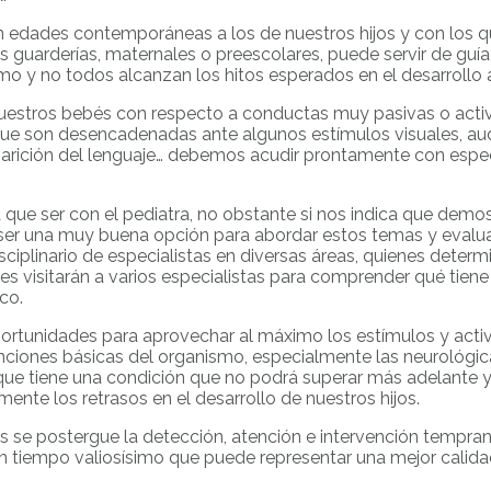
n edades contemporáneas a los de nuestros hijos y con los q
s guarderías, maternales o preescolares, puede servir de guía
mo y no todos alcanzan los hitos esperados en el desarroll
n nuestros bebés con respecto a conductas muy pasivas o acti
ue son desencadenadas ante algunos estímulos visuales, audit
arición del lenguaje… debemos acudir prontamente con especi
a que ser con el pediatra, no obstante si nos indica que de
er una muy buena opción para abordar estos temas y evaluar
sciplinario de especialistas en diversas áreas, quienes deter
res visitarán a varios especialistas para comprender qué tiene
co.
rtunidades para aprovechar al máximo los estímulos y activi
nciones básicas del organismo, especialmente las neurológicas
s que tiene una condición que no podrá superar más adelante 
nte los retrasos en el desarrollo de nuestros hijos.
se postergue la detección, atención e intervención temprana 
 un tiempo valiosísimo que puede representar una mejor calida