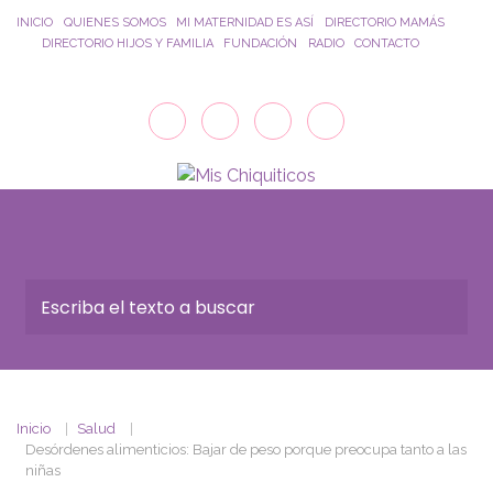
Saltar al contenido principal
INICIO
QUIENES SOMOS
MI MATERNIDAD ES ASÍ
DIRECTORIO MAMÁS
DIRECTORIO HIJOS Y FAMILIA
FUNDACIÓN
RADIO
CONTACTO
Inicio
Salud
Desórdenes alimenticios: Bajar de peso porque preocupa tanto a las
niñas