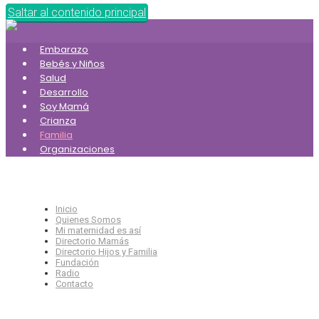
Saltar al contenido principal
Embarazo
Bebés y Niños
Salud
Desarrollo
Soy Mamá
Crianza
Familia
Organizaciones
Inicio
Quienes Somos
Mi maternidad es así
Directorio Mamás
Directorio Hijos y Familia
Fundación
Radio
Contacto