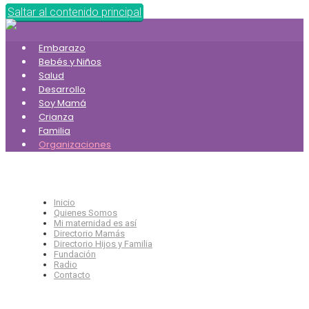
Saltar al contenido principal
Embarazo
Bebés y Niños
Salud
Desarrollo
Soy Mamá
Crianza
Familia
Organizaciones
Inicio
Quienes Somos
Mi maternidad es así
Directorio Mamás
Directorio Hijos y Familia
Fundación
Radio
Contacto