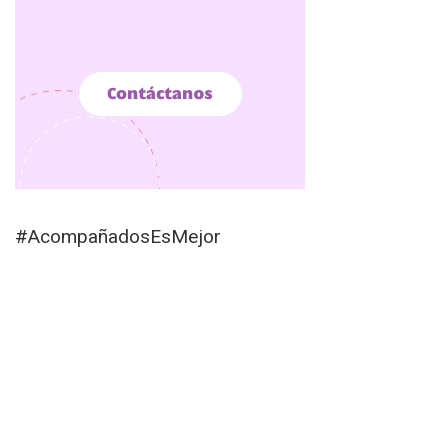
#AcompañadosEsMejor