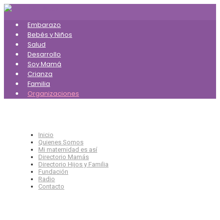
Saltar
al
Embarazo
contenido
Bebés y Niños
principal
Salud
Desarrollo
Soy Mamá
Crianza
Familia
Organizaciones
Inicio
Quienes Somos
Mi maternidad es así
Directorio Mamás
Directorio Hijos y Familia
Fundación
Radio
Contacto