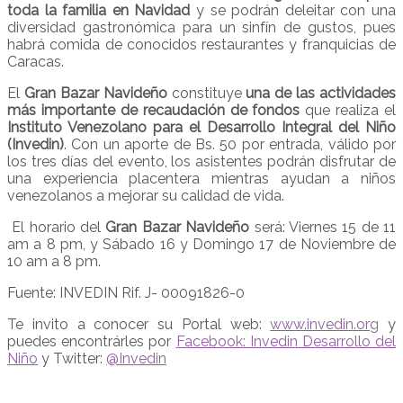
toda la familia
en Navidad
y se podrán deleitar con una
diversidad gastronómica para un sinfín de gustos, pues
habrá comida de conocidos restaurantes y franquicias de
Caracas.
El
Gran Bazar Navideño
constituye
una de las actividades
más importante de recaudación de fondos
que realiza el
Instituto Venezolano para el Desarrollo Integral del Niño
(Invedin)
. Con un aporte de Bs. 50 por entrada, válido por
los tres días del evento, los asistentes podrán disfrutar de
una experiencia placentera mientras ayudan a niños
venezolanos a mejorar su calidad de vida.
El horario del
Gran Bazar Navideño
será: Viernes 15 de 11
am a 8 pm, y Sábado 16 y Domingo 17 de Noviembre de
10 am a 8 pm.
Fuente: INVEDIN Rif. J- 00091826-0
Te invito a conocer su Portal web:
www.invedin.org
y
puedes encontrárles por
Facebook: Invedin Desarrollo del
Niño
y Twitter:
@Invedin