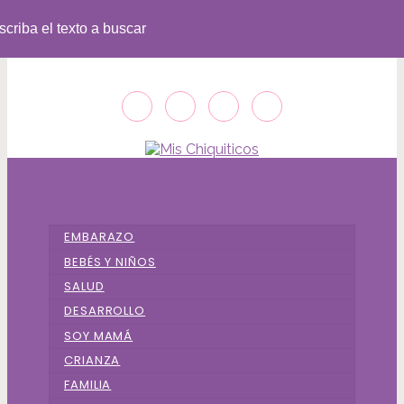
Saltar
INICIO
QUIENES SOMOS
MI MATERNIDAD ES ASÍ
DIRECTORIO MAMÁS
DIRECTORIO HIJOS Y FAMILIA
FUNDACIÓN
RADIO
CONTACTO
al
contenido
principal
EMBARAZO
BEBÉS Y NIÑOS
SALUD
DESARROLLO
SOY MAMÁ
CRIANZA
FAMILIA