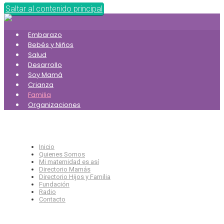
Saltar al contenido principal
Embarazo
Bebés y Niños
Salud
Desarrollo
Soy Mamá
Crianza
Familia
Organizaciones
Inicio
Quienes Somos
Mi maternidad es así
Directorio Mamás
Directorio Hijos y Familia
Fundación
Radio
Contacto