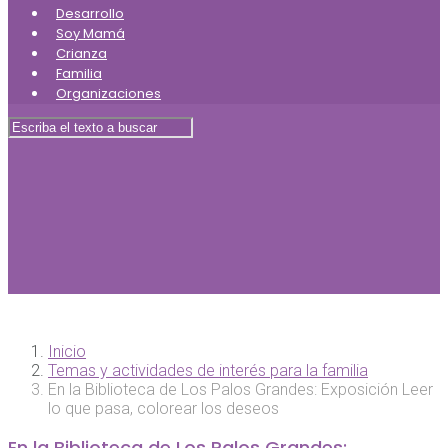
Desarrollo
Soy Mamá
Crianza
Familia
Organizaciones
Inicio
Temas y actividades de interés para la familia
En la Biblioteca de Los Palos Grandes: Exposición Leer
lo que pasa, colorear los deseos
En la Biblioteca de Los Palos Grandes: