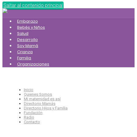
Saltar al contenido principal
Embarazo
Bebés y Niños
Salud
Desarrollo
Soy Mamá
Crianza
Familia
Organizaciones
Inicio
Quienes Somos
Mi maternidad es así
Directorio Mamás
Directorio Hijos y Familia
Fundación
Radio
Contacto