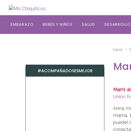
Saltar al contenido principal
EMBARAZO
BEBÉS Y NIÑOS
SALUD
DESARROLLO
Inicio
Mam
#ACOMPAÑADOSESMEJOR
Mami al
Unión R
Anna m
mamá. R
puede! A
conecta