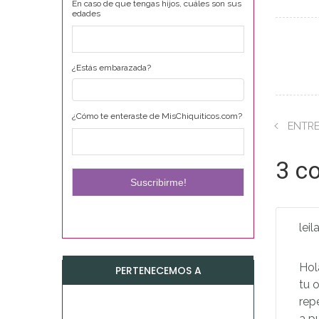
En caso de que tengas hijos, cuáles son sus
edades
¿Estás embarazada?
¿Cómo te enteraste de MisChiquiticos.com?
ENTRE
3 c
lei
Hol
PERTENECEMOS A
tu 
rep
a p