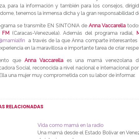
za, para la información y también para los consejos, dirigi
ndome, tenemos la inmensa dicha y la gran responsabilidad d
ograma se transmite EN SINTONIA de
Anna Vaccarella
todos
3 FM
(Caracas-Venezuela). Además del programa radial,
M
@mamialfin
a través de la que Anna comparte interesantes me
xperiencia en la maravillosa e importante tarea de criar resp
ento que
Anna Vaccarella
es una mamá venezolana de 
dora Social, reconocida a nivel nacional e internacional por 
 Ella una mujer muy comprometida con su labor de informar.
AS RELACIONADAS
Vida como mamá en la radio
Una mamá desde el Estado Bolívar en Vene