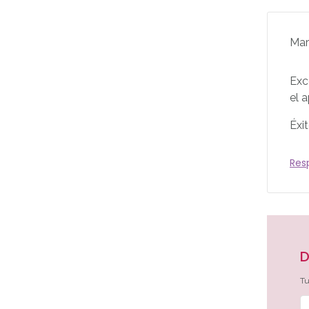
Mar
Exc
el 
Éxi
Res
D
Tu