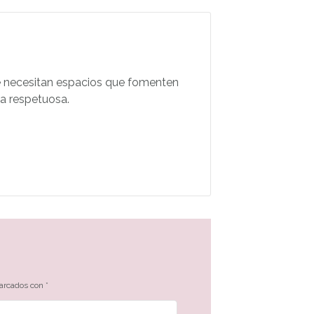
 Se necesitan espacios que fomenten
za respetuosa.
marcados con
*