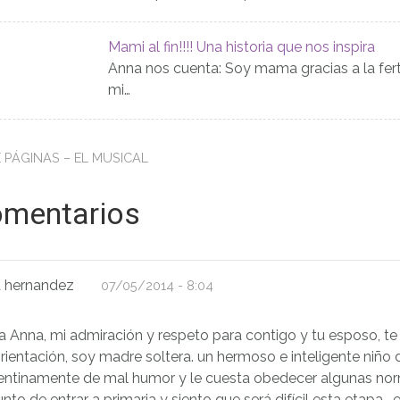
Mami al fin!!!! Una historia que nos inspira
Anna nos cuenta: Soy mama gracias a la ferti
mi…
 PÁGINAS – EL MUSICAL
omentarios
la hernandez
07/05/2014 - 8:04
a Anna, mi admiración y respeto para contigo y tu esposo, t
orientación, soy madre soltera. un hermoso e inteligente niño
entinamente de mal humor y le cuesta obedecer algunas no
unto de entrar a primaria y siento que será difícil esta etapa…