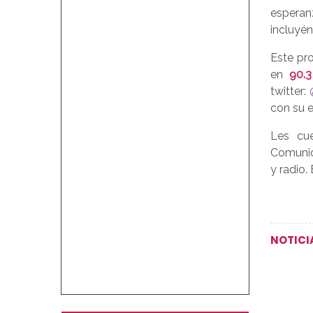
esperan
incluyé
Este pr
en
90.
twitter:
con su e
Les cu
Comunica
y radio.
NOTICI