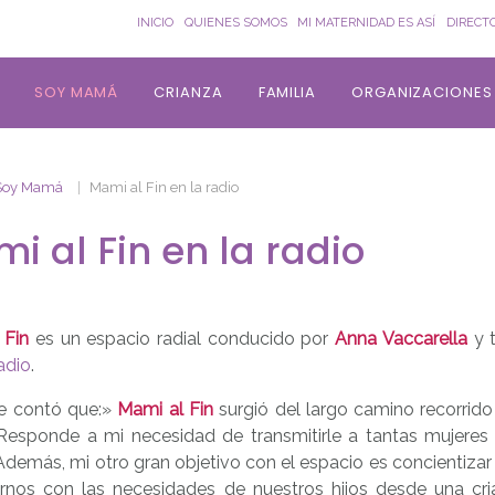
INICIO
QUIENES SOMOS
MI MATERNIDAD ES ASÍ
DIRECT
SOY MAMÁ
CRIANZA
FAMILIA
ORGANIZACIONES
Soy Mamá
Mami al Fin en la radio
i al Fin en la radio
 Fin
es un espacio radial conducido por
Anna Vaccarella
y t
adio
.
e contó que:»
Mami al Fin
surgió del largo camino recorrido
esponde a mi necesidad de transmitirle a tantas mujeres 
demás, mi otro gran objetivo con el espacio es concientizar
rnos con las necesidades de nuestros hijos desde una cri