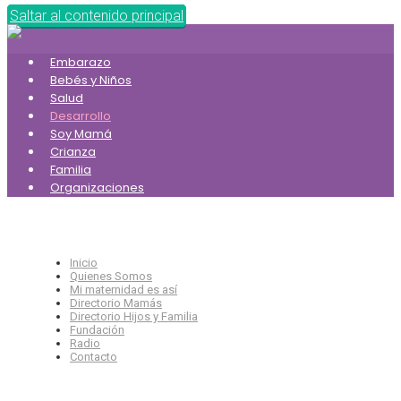
Saltar al contenido principal
Embarazo
Bebés y Niños
Salud
Desarrollo
Soy Mamá
Crianza
Familia
Organizaciones
Inicio
Quienes Somos
Mi maternidad es así
Directorio Mamás
Directorio Hijos y Familia
Fundación
Radio
Contacto