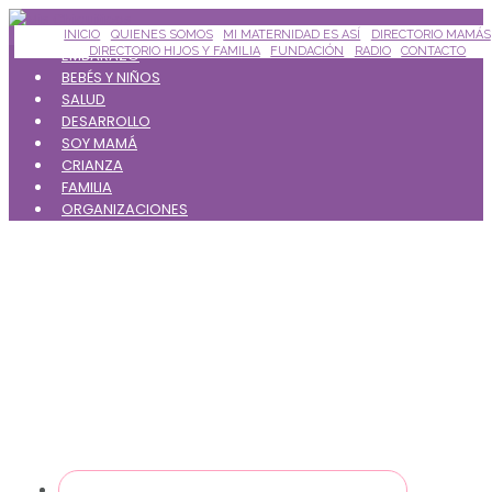
Saltar
INICIO
QUIENES SOMOS
MI MATERNIDAD ES ASÍ
DIRECTORIO MAMÁS
al
DIRECTORIO HIJOS Y FAMILIA
FUNDACIÓN
RADIO
CONTACTO
EMBARAZO
contenido
BEBÉS Y NIÑOS
SALUD
principal
DESARROLLO
SOY MAMÁ
CRIANZA
FAMILIA
ORGANIZACIONES