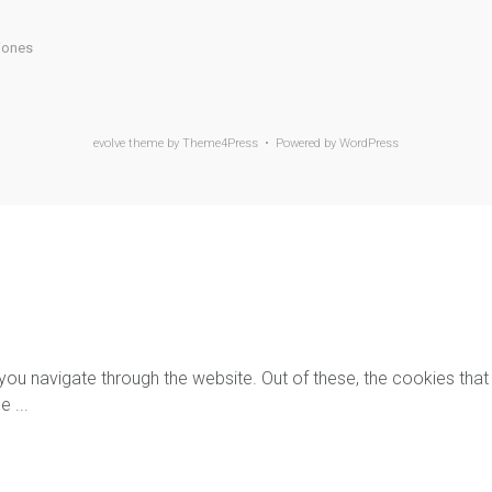
iones
evolve
theme by Theme4Press • Powered by
WordPress
you navigate through the website. Out of these, the cookies tha
the
...