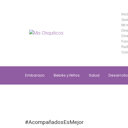
Saltar al contenido principal
Inic
Qui
Mi 
Dir
Dire
Fun
Rad
Con
Embarazo
Bebés y Niños
Salud
Desarrollo
#AcompañadosEsMejor