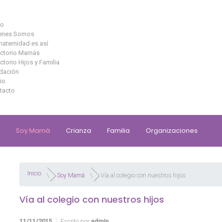
io
enes Somos
maternidad es así
ectorio Mamás
ctorio Hijos y Familia
dación
io
tacto
Soy Mamá
Crianza
Familia
Organizaciones
Inicio
Soy Mamá
Vía al colegio con nuestros hijos
Vía al colegio con nuestros hijos
11/11/2015
Escrito por
admin