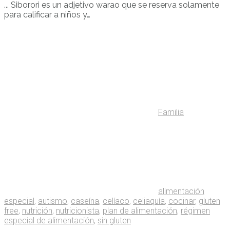
... Siborori es un adjetivo warao que se reserva solamente
para calificar a niños y…
Familia
alimentación
especial
,
autismo
,
caseína
,
celíaco
,
celiaquía
,
cocinar
,
gluten
free
,
nutrición
,
nutricionista
,
plan de alimentación
,
régimen
especial de alimentación
,
sin gluten