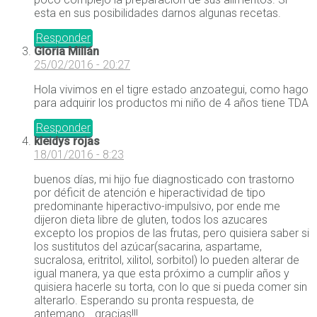
esta en sus posibilidades darnos algunas recetas.
Responder
Gloria Millán
25/02/2016 - 20:27
Hola vivimos en el tigre estado anzoategui, como hago
para adquirir los productos mi niño de 4 años tiene TDA
Responder
kleidys rojas
18/01/2016 - 8:23
buenos días, mi hijo fue diagnosticado con trastorno
por déficit de atención e hiperactividad de tipo
predominante hiperactivo-impulsivo, por ende me
dijeron dieta libre de gluten, todos los azucares
excepto los propios de las frutas, pero quisiera saber si
los sustitutos del azúcar(sacarina, aspartame,
sucralosa, eritritol, xilitol, sorbitol) lo pueden alterar de
igual manera, ya que esta próximo a cumplir años y
quisiera hacerle su torta, con lo que si pueda comer sin
alterarlo. Esperando su pronta respuesta, de
antemano… gracias!!!