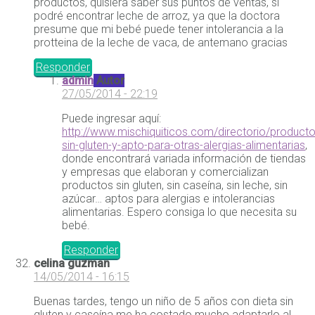
productos, quisiera saber sus puntos de ventas, si
podré encontrar leche de arroz, ya que la doctora
presume que mi bebé puede tener intolerancia a la
protteina de la leche de vaca, de antemano gracias
Responder
admin
Autor
27/05/2014 - 22:19
Puede ingresar aquí:
http://www.mischiquiticos.com/directorio/producto
sin-gluten-y-apto-para-otras-alergias-alimentarias
,
donde encontrará variada información de tiendas
y empresas que elaboran y comercializan
productos sin gluten, sin caseína, sin leche, sin
azúcar… aptos para alergias e intolerancias
alimentarias. Espero consiga lo que necesita su
bebé.
Responder
celina guzman
14/05/2014 - 16:15
Buenas tardes, tengo un niño de 5 años con dieta sin
gluten y caseína me ha costado mucho adaptarlo al