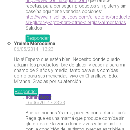
http://www.cocinasegura.com
que ofrece
recetas, para conseguir productos sin gluten y sin
caseína aquí tiene variadas opciones:
http://www.mischiquiticos.com/directorio/producto
sin-gluten-y-apto-para-otras-alergias-alimentarias
.
Saludos
Responder
Yraima Morocoima
06/05/2014 - 13:23
Hola! Espero que estén bien. Necesito dónde puedo
adquirir los productos libre de gluten y caseina para mi
chamo de 2 años y medio, tanto para sus comidas
como para sus meriendas, vivo en Charallave. Edo.
Miranda. Gracias por su atención.
Responder
admin
Autor
16/06/2014 - 23:33
Buenas noches Yraima, puedes contactar a Lucía
Raga que es una mamá que produce comida sin
gluten, es de la zona donde vives y tiene un hijo
con la condición del autismo, puedes escribirle a