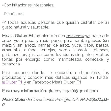
-Con irritaciones intestinales.
-Diabéticos.
-Y todas aquellas personas que quieran disfrutar de un
gusto natural y saludable.
Misa´s Gluten Fri
también ofrecen
por encargo
: panes de
arroz, yuca, papa y maíz, panes para hamburguesas (sin
maíz y sin arroz), harinas de arroz, yuca, papa, batata,
amaranto, quínoa, lentejas, sorgo, caraotas blancas,
garbanzo, arvejas, así como levaduras sin gluten, y otras
tortas por encargo como marmoleada, coffecake, y
zanahoria.
Para conocer dónde se encuentran disponibles los
productos y conocer más detalles síganlos en Twitter
@GlutenFri
y en Facebook Misa’s Gluten Fri
Para mayor información:
glutenysugarfri@gmail.com
Misa´s Gluten Fri:
Inversiones Prosiglu, C.A.
Rif J-29660412-
9