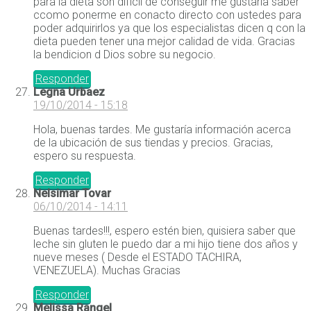
para la dieta son dificil de conseguir me gustaria saber
ccomo ponerme en conacto directo con ustedes para
poder adquirirlos ya que los especialistas dicen q con la
dieta pueden tener una mejor calidad de vida. Gracias
la bendicion d Dios sobre su negocio.
Responder
Legna Urbaez
19/10/2014 - 15:18
Hola, buenas tardes. Me gustaría información acerca
de la ubicación de sus tiendas y precios. Gracias,
espero su respuesta.
Responder
Nelsimar Tovar
06/10/2014 - 14:11
Buenas tardes!!!, espero estén bien, quisiera saber que
leche sin gluten le puedo dar a mi hijo tiene dos años y
nueve meses ( Desde el ESTADO TACHIRA,
VENEZUELA). Muchas Gracias
Responder
Melissa Rangel