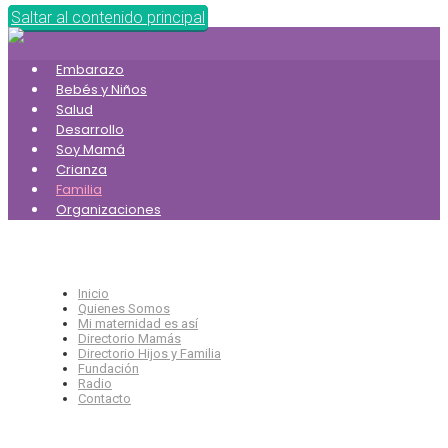
Saltar al contenido principal
Embarazo
Bebés y Niños
Salud
Desarrollo
Soy Mamá
Crianza
Familia
Organizaciones
Inicio
Quienes Somos
Mi maternidad es así
Directorio Mamás
Directorio Hijos y Familia
Fundación
Radio
Contacto